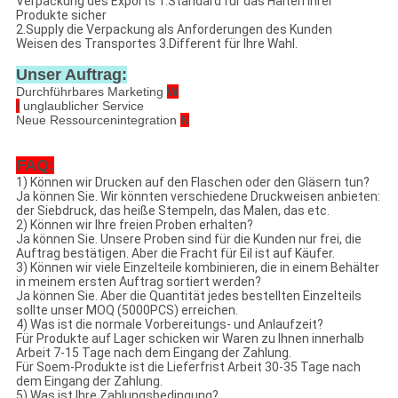
Verpackung des Exports 1.Standard für das Halten Ihrer
Produkte sicher
2.Supply die Verpackung als Anforderungen des Kunden
Weisen des Transportes 3.Different für Ihre Wahl.
Unser Auftrag:
Durchführbares Marketing
W
I
unglaublicher Service
Neue Ressourcenintegration
N
FAQ:
1) Können wir Drucken auf den Flaschen oder den Gläsern tun?
Ja können Sie. Wir könnten verschiedene Druckweisen anbieten:
der Siebdruck, das heiße Stempeln, das Malen, das etc.
2) Können wir Ihre freien Proben erhalten?
Ja können Sie. Unsere Proben sind für die Kunden nur frei, die
Auftrag bestätigen. Aber die Fracht für Eil ist auf Käufer.
3) Können wir viele Einzelteile kombinieren, die in einem Behälter
in meinem ersten Auftrag sortiert werden?
Ja können Sie. Aber die Quantität jedes bestellten Einzelteils
sollte unser MOQ (5000PCS) erreichen.
4) Was ist die normale Vorbereitungs- und Anlaufzeit?
Für Produkte auf Lager schicken wir Waren zu Ihnen innerhalb
Arbeit 7-15 Tage nach dem Eingang der Zahlung.
Für Soem-Produkte ist die Lieferfrist Arbeit 30-35 Tage nach
dem Eingang der Zahlung.
5) Was ist Ihre Zahlungsbedingung?