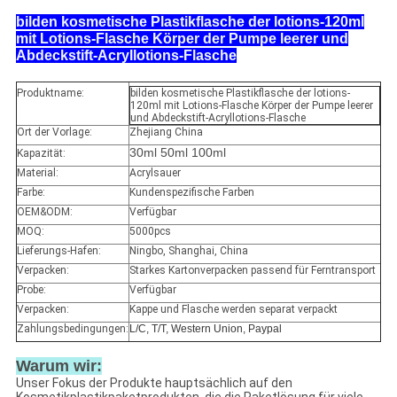
bilden kosmetische Plastikflasche der lotions-120ml
mit Lotions-Flasche Körper der Pumpe leerer und
Abdeckstift-Acryllotions-Flasche
Produktname:
bilden kosmetische Plastikflasche der lotions-
120ml mit Lotions-Flasche Körper der Pumpe leerer
und Abdeckstift-Acryllotions-Flasche
Ort der Vorlage:
Zhejiang China
30ml 50ml 100ml
Kapazität:
Material:
Acrylsauer
Farbe:
Kundenspezifische Farben
OEM&ODM:
Verfügbar
MOQ:
5000pcs
Lieferungs-Hafen:
Ningbo, Shanghai, China
Verpacken:
Starkes Kartonverpacken passend für Ferntransport
Probe:
Verfügbar
Verpacken:
Kappe und Flasche werden separat verpackt
Zahlungsbedingungen:
L/C, T/T, Western Union, Paypal
Warum wir:
Unser Fokus der Produkte hauptsächlich auf den