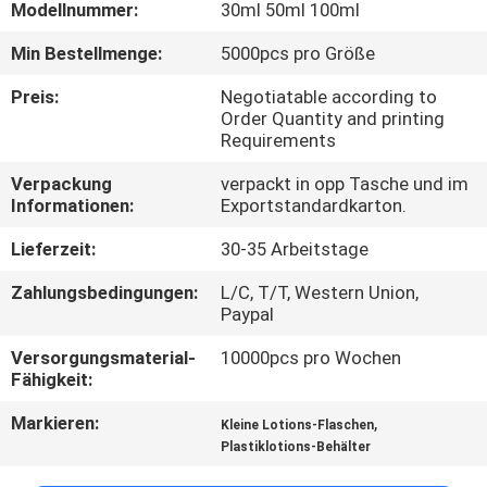
Modellnummer:
30ml 50ml 100ml
TRETEN
Min Bestellmenge:
5000pcs pro Größe
SIE
Preis:
Negotiatable according to
MIT
Order Quantity and printing
Requirements
UNS
Verpackung
verpackt in opp Tasche und im
IN
Informationen:
Exportstandardkarton.
VERBINDUNG
Lieferzeit:
30-35 Arbeitstage
Zahlungsbedingungen:
L/C, T/T, Western Union,
FORDERN
Paypal
SIE
Versorgungsmaterial-
10000pcs pro Wochen
EIN
Fähigkeit:
ZITAT
Markieren:
,
Kleine Lotions-Flaschen
Plastiklotions-Behälter
SITEMAP