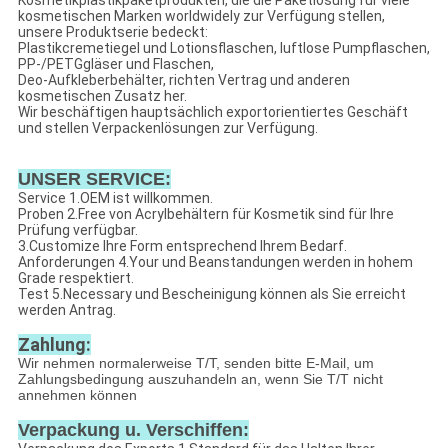
Kosmetikplastikpaketprodukten, die die Paketlösung für viele
kosmetischen Marken worldwidely zur Verfügung stellen,
unsere Produktserie bedeckt:
Plastikcremetiegel und Lotionsflaschen, luftlose Pumpflaschen,
PP-/PETGgläser und Flaschen,
Deo-Aufkleberbehälter, richten Vertrag und anderen
kosmetischen Zusatz her.
Wir beschäftigen hauptsächlich exportorientiertes Geschäft
und stellen Verpackenlösungen zur Verfügung.
UNSER SERVICE:
Service 1.OEM ist willkommen.
Proben 2.Free von Acrylbehältern für Kosmetik sind für Ihre
Prüfung verfügbar.
3.Customize Ihre Form entsprechend Ihrem Bedarf.
Anforderungen 4.Your und Beanstandungen werden in hohem
Grade respektiert.
Test 5.Necessary und Bescheinigung können als Sie erreicht
werden Antrag.
Zahlung:
Wir nehmen normalerweise T/T, senden bitte E-Mail, um
Zahlungsbedingung auszuhandeln an, wenn Sie T/T nicht
annehmen können
Verpackung u. Verschiffen: