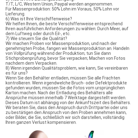
T/T, L/C, Western Union, Paypal werden angenommen.
Für Massenproduktion: 50% Lohn im Voraus, 50% Lohn vor
Lieferung.
6) Was ist Ihre Verschiffenweise?
Wir helfen Ihnen, die beste Verschiffenweise entsprechend
Ihren ausführlichen Anforderungen zu wählen: Durch Meer, auf
dem Luftweg oder durch Eil-, etc.
7) Wie steuern Sie die Qualität?
Wir machen Proben vor Massenproduktion, und nach der
genehmigten Probe, fangen wir Massenproduktion an. Handeln
von Vollprüfung während der Produktion; tun Sie dann
Stichprobenprüfung, bevor Sie verpacken; Machen von Fotos
nachdem dem Verpacken.
8) Wenn irgendein Qualitätsproblem, wie kann, Sie vereinbaren
es für uns?
Wenn Sie den Behälter entladen, müssen Sie alle Frachten
kontrollieren. Wenn irgendwelche Bruch- oder Defektprodukte
gefunden wurden, müssen Sie die Fotos vom ursprünglichen
Karton machen. Nach der Entladung des Behälters alle
Ansprüche müssen innerhalb 7 Werktage dargestellt werden.
Dieses Datum ist abhängig von der Ankunftszeit des Behälters.
Wir beraten Sie, dass den Anspruch durch Drittpartei oder uns
zu bestätigen den Anspruch von den Proben annehmen kann,
oder Bilder, die Sie, schließlich wir sich darstellen, vollständig
Ihren ganzen Verlust kompensieren.