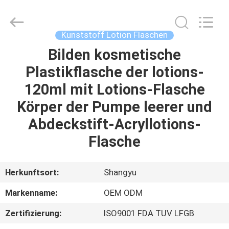
Shangyu
Haojin
Plastic
Co.,
Ltd..
Kunststoff Lotion Flaschen
All
Rights
Bilden kosmetische
HAUS
Reserved.
Plastikflasche der lotions-
PRODUKTE
120ml mit Lotions-Flasche
Körper der Pumpe leerer und
ÜBER
Abdeckstift-Acryllotions-
UNS
Flasche
FABRIK-
Herkunftsort:
Shangyu
AUSFLUG
Markenname:
OEM ODM
Zertifizierung:
ISO9001 FDA TUV LFGB
QUALITÄTSKONTROLLE