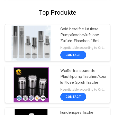
Top Produkte
Gold bereifte luftlose
Pumpflasche/luftlose
Zufuhr-Flaschen 15ml
100ml
Negotiatable according to Order Quantity and printing Requirements MOQ:3000pcs pro Größe
CONTACT
Weiße transparente
Plastikpumpflaschen/kosmeti
luftlose Sprühflasche
Negotiatable according to Order Quantity and printing Requirements MOQ:5000pcs pro Größe
CONTACT
kundenspezifische