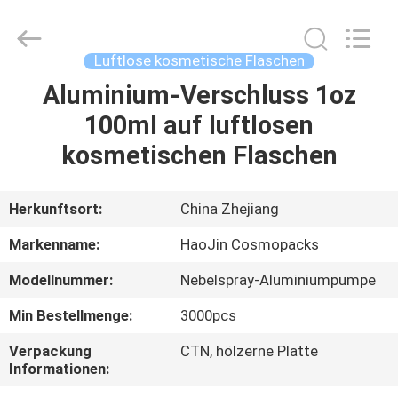
Shangyu
Haojin
Plastic
Co.,
Ltd..
Luftlose kosmetische Flaschen
All
Rights
Aluminium-Verschluss 1oz
HAUS
Reserved.
100ml auf luftlosen
PRODUKTE
kosmetischen Flaschen
ÜBER
Herkunftsort:
China Zhejiang
UNS
Markenname:
HaoJin Cosmopacks
Modellnummer:
Nebelspray-Aluminiumpumpe
FABRIK-
Min Bestellmenge:
3000pcs
AUSFLUG
Verpackung
CTN, hölzerne Platte
Informationen:
QUALITÄTSKONTROLLE