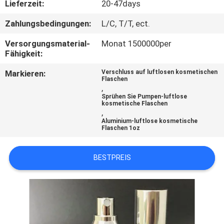
Lieferzeit:
20-47days
TRETEN
Zahlungsbedingungen:
L/C, T/T, ect.
SIE
Versorgungsmaterial-
Monat 1500000per
MIT
Fähigkeit:
UNS
Markieren:
Verschluss auf luftlosen kosmetischen
Flaschen
IN
,
Sprühen Sie Pumpen-luftlose
VERBINDUNG
kosmetische Flaschen
,
Aluminium-luftlose kosmetische
Flaschen 1oz
FORDERN
SIE
BESTPREIS
EIN
ZITAT
SITEMAP