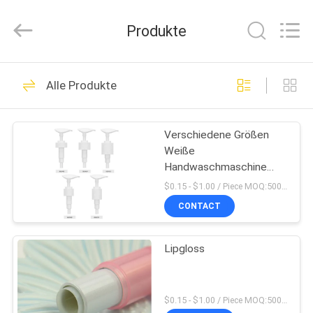
Shangyu
Haojin
Plastic
Produkte
Co.,
Ltd..
All
Rights
HAUS
Reserved.
344
Alle Produkte
Luftlose
PRODUKTE
kosmetische
Verschiedene Größen
Weiße
Flaschen
ÜBER
Handwaschmaschine
UNS
Plastik-
$0.15 - $1.00 / Piece MOQ:5000 PC
Schraublotionspumpe
CONTACT
159
FABRIK-
Kosmetische
Lipgloss
AUSFLUG
Cremetiegel
QUALITÄTSKONTROLLE
$0.15 - $1.00 / Piece MOQ:5000 PC