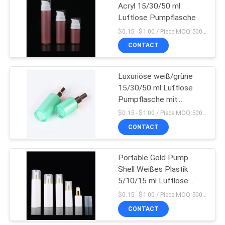
Acryl 15/30/50 ml
Luftlose Pumpflasche
15
$0.15 - $1.00 / Piece MOQ:5000 PC
Kosmetische
CONTACT
kompakte Behälter
Luxuriöse weiß/grüne
15/30/50 ml Luftlose
Pumpflasche mit
doppelter
$0.15 - $1.00 / Piece MOQ:5000 PC
Körpergestaltung
CONTACT
42
Leeren Sie Rolle auf
Portable Gold Pump
Shell Weißes Plastik
Flasche
5/10/15 ml Luftlose
Flasche
$0.15 - $1.00 / Piece MOQ:5000 PC
CONTACT