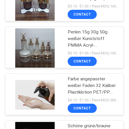
Creme Jar Lieferant
$0.15 - $1.00 / Piece MOQ:10000pcs
kosmetische Verpackung
CONTACT
PRIVACY
28
POLICY
kosmetische
Perlen 15g 30g 50g
weißer Kunststoff
Sprühflasche
PMMA Acryl-
Goldplattierung Kappe
$0.15 - $1.00 / Piece MOQ:10000pcs
Kosmetikhersteller
CONTACT
Creme Jar Großhandel
Farbe angepasster
12
weißer Faden 32 Kaliber
Schaum-
Plastiklotion PET/PP
Pumpe
$0.15 - $1.00 / Piece MOQ:5000 PC
Pumpflasche
CONTACT
Schöne grüne/braune