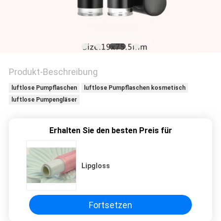
TRETEN
SIE
MIT
UNS
Produkt-Beschreibung
IN
luftlose Pumpflaschen
luftlose Pumpflaschen kosmetisch
luftlose Pumpengläser
VERBINDUNG
Erhalten Sie den besten Preis für
FORDERN
SIE
Lipgloss
EIN
ZITAT
Fortsetzen
SITEMAP