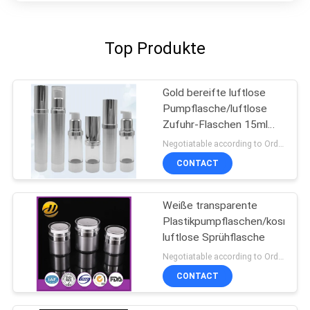
PRIVACY
Top Produkte
POLICY
Gold bereifte luftlose
Pumpflasche/luftlose
Zufuhr-Flaschen 15ml
100ml
Negotiatable according to Order Quantity and printing Requirements MOQ:3000pcs pro Größe
CONTACT
Weiße transparente
Plastikpumpflaschen/kosmeti
luftlose Sprühflasche
Negotiatable according to Order Quantity and printing Requirements MOQ:5000pcs pro Größe
CONTACT