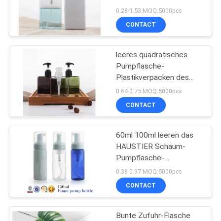
kosmetische Lotion
0.28-1.53 MOQ:5000pcs
ISO9001 TUV des
CONTACT
PRIVACY
Schaum-250ml
28
POLICY
kosmetische
leeres quadratisches
Pumpflasche-
Sprühflasche
Plastikverpacken des
Schaum-250ml bunt für
0.64-0.75 MOQ:5000pcs
Hautpflege
CONTACT
60ml 100ml leeren das
12
HAUSTIER Schaum-
Schaum-
Pumpflasche-
kosmetische
0.38-0.97 MOQ:5000pcs
Pumpflasche
Plastikhandseifen-heiße
CONTACT
Stempeln
Bunte Zufuhr-Flasche