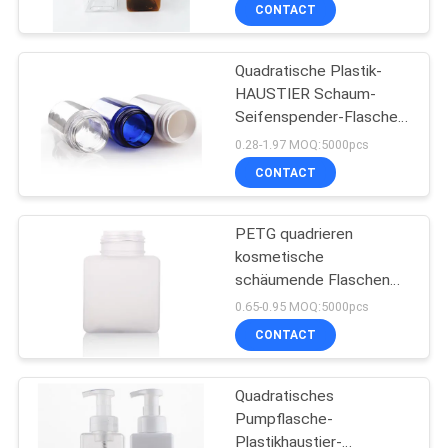
CONTACT
TRETEN
Quadratische Plastik-
SIE
151
HAUSTIER Schaum-
MIT
Seifenspender-Flaschen,
Kunststoff Lotion
UNS
schäumende
0.28-1.97 MOQ:5000pcs
Flaschen
Pumpflasche der Seifen-
IN
CONTACT
60ml
VERBINDUNG
PETG quadrieren
kosmetische
FORDERN
schäumende Flaschen
103
der Seifen-450ml, Make-
SIE
0.65-0.95 MOQ:5000pcs
upentferner-Schaum-
Kosmetische
CONTACT
EIN
Zufuhr-Flasche
ZITAT
Plastikrohre
Quadratisches
Pumpflasche-
SITEMAP
Plastikhaustier-