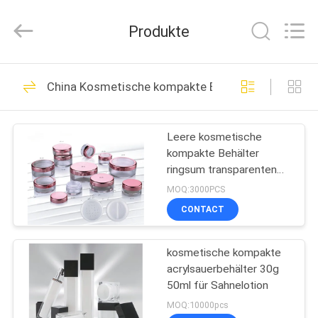
Shangyu
Haojin
Plastic
Produkte
Co.,
Ltd..
All
Rights
HAUS
Reserved.
344
China Kosmetische kompakte Behälter
Luftlose
PRODUKTE
kosmetische
Leere kosmetische
kompakte Behälter
Flaschen
ÜBER
ringsum transparenten
UNS
losen Pulver-
MOQ:3000PCS
Plastikkasten 20g
CONTACT
159
FABRIK-
Kosmetische
kosmetische kompakte
AUSFLUG
acrylsauerbehälter 30g
Cremetiegel
50ml für Sahnelotion
QUALITÄTSKONTROLLE
MOQ:10000pcs