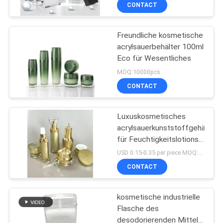
CONTACT
TRETEN
Freundliche kosmetische
SIE
151
acrylsauerbehälter 100ml
MIT
Eco für Wesentliches
Kunststoff Lotion
UNS
MOQ:10000pcs
Flaschen
IN
CONTACT
VERBINDUNG
Luxuskosmetisches
acrylsauerkunststoffgehäuse
FORDERN
für Feuchtigkeitslotions-
103
Cremeserum
SIE
USD 0.15-0.35 per piece MOQ:10000pcs
Kosmetische
CONTACT
EIN
ZITAT
Plastikrohre
kosmetische industrielle
Flasche des
SITEMAP
desodorierenden Mittels