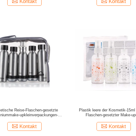
Kontakt
Kontakt
tische Reise-Flaschen-gesetzte
Plastik leere der Kosmetik-15ml
iniummake-upkleinverpackungen-
Flaschen-gesetzter Make-up
Körperpflege ODM
kleinverpackungen-ISO90
Kontakt
Kontakt