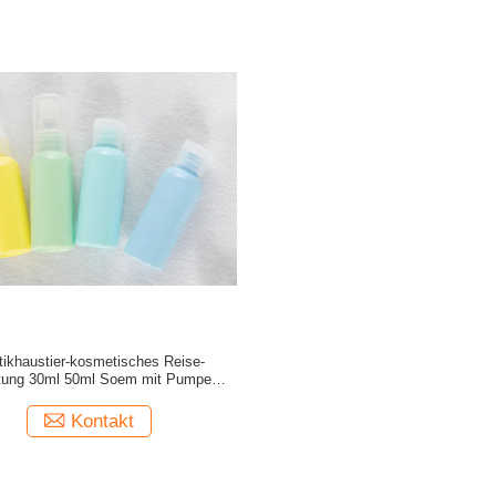
tikhaustier-kosmetisches Reise-
tung 30ml 50ml Soem mit Pumpen-
Sprüher-Überwurfmutter
Kontakt