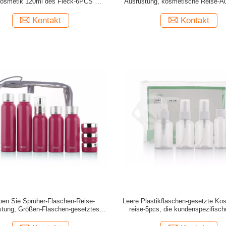
kosmetik 120ml des Fleck-6PCS mit
Ausrüstung, kosmetische Reise-A
Pumpen-Sprüher
des Pumpen-Sprüher-80m
Kontakt
Kontakt
en Sie Sprüher-Flaschen-Reise-
Leere Plastikflaschen-gesetzte Ko
tung, Größen-Flaschen-gesetztes
reise-5pcs, die kundenspezifisc
isches Verpacken der Reise-8PCS
ISO9001 verpackt