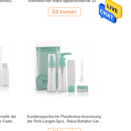
usrüstung
kosmetischer Make-upplastikflasche 20ml
l
30ml
Kontakt
smetik der
Kundenspezifische Plastikreise-Ausrüstung
he Farbe
der Rohr-Längen-5pcs, Reise-Behälter-Satz
SGS kosmetischer