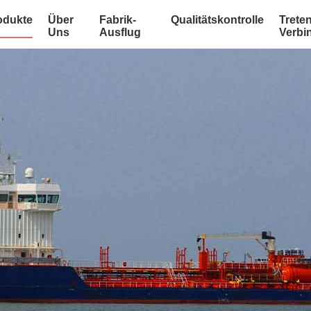
odukte
Über
Fabrik-
Qualitätskontrolle
Treten
Uns
Ausflug
Verbi