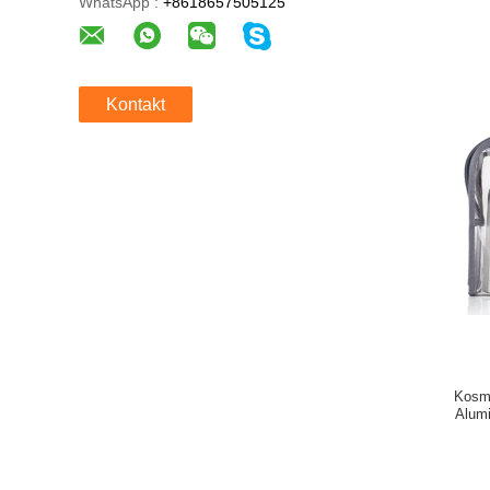
WhatsApp :
+8618657505125
Kontakt
Kosme
Alum