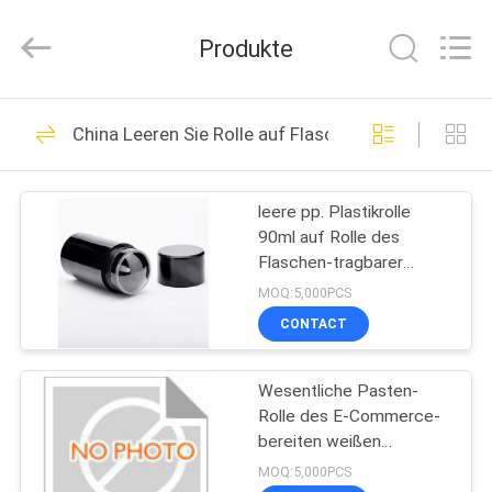
Shangyu
Haojin
Plastic
Produkte
Co.,
Ltd..
All
Rights
HAUS
Reserved.
344
China Leeren Sie Rolle auf Flasche
Luftlose
PRODUKTE
kosmetische
leere pp. Plastikrolle
90ml auf Rolle des
Flaschen
ÜBER
Flaschen-tragbarer
UNS
Reise-desodorierenden
MOQ:5,000PCS
Mittels auf ovalem
CONTACT
Behälter-Freien
159
FABRIK-
Kosmetische
Wesentliche Pasten-
AUSFLUG
Rolle des E-Commerce-
Cremetiegel
bereiten weißen
QUALITÄTSKONTROLLE
desodorierenden Mittels
MOQ:5,000PCS