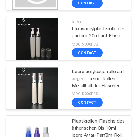
auf Plastikflasche mit
CONTACT
rosa Overcaps
TRETEN
leere
SIE
151
Luxusacrylplastikrolle des
MIT
parfüm-20ml auf Flasche
Kunststoff Lotion
UNS
mit Massage-Rollen-Ball
MOQ:5,000PCS
Flaschen
IN
CONTACT
VERBINDUNG
Leere acrylsauerrolle auf
augen-Creme-Rollen-
FORDERN
Metallball der Flaschen-
103
15ml Luxus
SIE
MOQ:5,000PCS
Kosmetische
CONTACT
EIN
ZITAT
Plastikrohre
Plastikrollen-Flasche des
ätherischen Öls 10ml
SITEMAP
leere Attar-Parfüm-Rolle