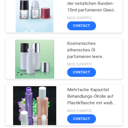
der natürlichen Runden-
10ml parfümieren Glasöl-
15
Behälter
MOQ:5,000PCS
Kosmetische
CONTACT
kompakte Behälter
Kosmetisches
ätherisches Öl
parfümieren leere
Plastikrolle auf Flasche
MOQ:5,000PCS
50ml mit Rollen-Ball
CONTACT
42
Leeren Sie Rolle auf
Mehrfache Kapazität
Behandlungs-Ölrolle auf
Flasche
Plastikflasche mit weißer
Kappe
MOQ:5,000PCS
CONTACT