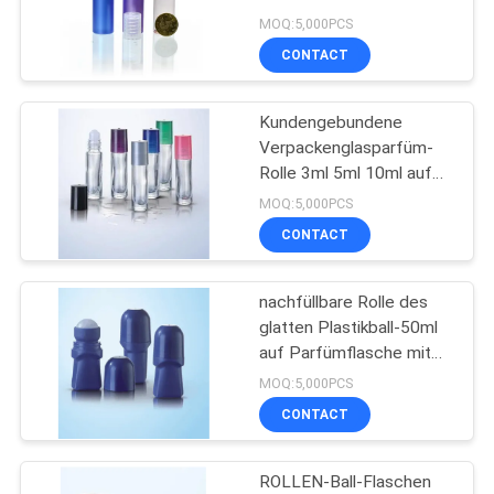
auf Flaschen mit
MOQ:5,000PCS
Overcaps
CONTACT
PRIVACY
28
POLICY
kosmetische
Kundengebundene
Verpackenglasparfüm-
Sprühflasche
Rolle 3ml 5ml 10ml auf
Flasche für ätherische
MOQ:5,000PCS
Öle
CONTACT
nachfüllbare Rolle des
12
glatten Plastikball-50ml
Schaum-
auf Parfümflasche mit
Kappe
MOQ:5,000PCS
Pumpflasche
CONTACT
ROLLEN-Ball-Flaschen