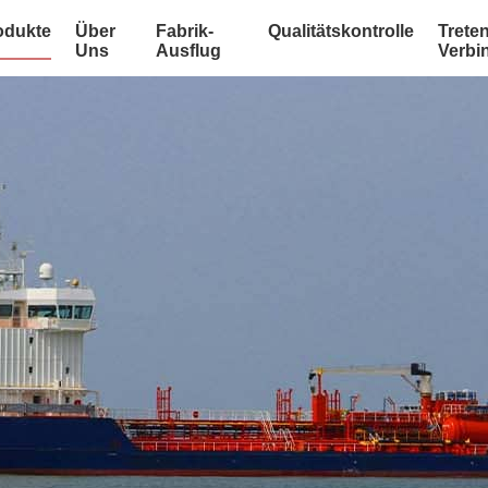
odukte
Über
Fabrik-
Qualitätskontrolle
Treten
Uns
Ausflug
Verbi