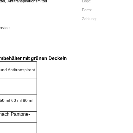
el, Antitranspirationsmittel
Logo:
Form:
Zahlung:
rvice
ümbehälter mit grünen Deckeln
nd Antitranspirant
 50 ml 60 ml 80 ml
 nach Pantone-