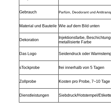
Gebrauch
Parfüm, Deodorant und Antitransp
Material und Bauteile
Wie auf dem Bild unten
Injektionsfarbe, Beschichtungs
Dekoration
metallisierte Farbe
Das Logo
Seidendruck oder Warmstemp
s
Tockprobe
frei innerhalb von 5 Tagen
Zollprobe
Kosten pro Probe, 7~10 Tage
Dienstleistungen
Siebdruck/Hotstempel/Etikett