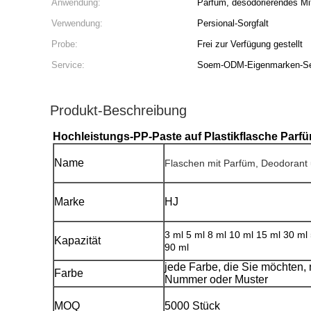
Anwendung:
Parfüm, desodorierendes Mitt
Verwendung:
Persional-Sorgfalt
Probe:
Frei zur Verfügung gestellt
Service:
Soem-ODM-Eigenmarken-Se
Produkt-Beschreibung
Hochleistungs-PP-Paste auf Plastikflasche Parf
Name
Flaschen mit Parfüm, Deodorant u
Marke
HJ
3 ml 5 ml 8 ml 10 ml 15 ml 30 ml
Kapazität
90 ml
jede Farbe, die Sie möchten,
Farbe
Nummer oder Muster
MOQ
5000 Stück