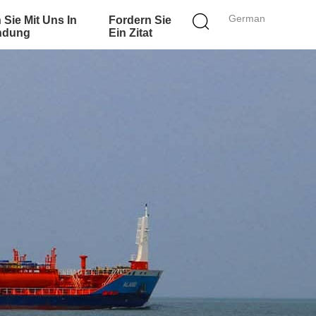
German
 Sie Mit Uns In
Fordern Sie
ndung
Ein Zitat