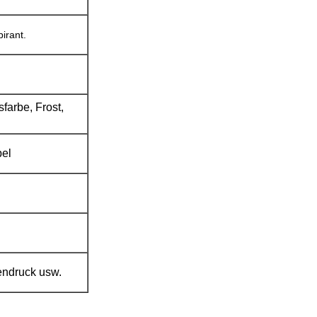
irant.
farbe, Frost,
el
endruck usw.