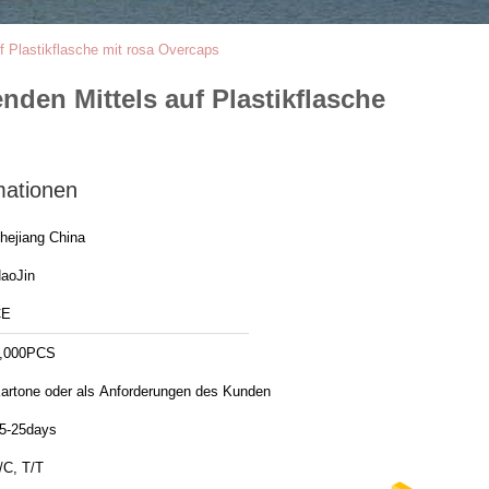
 Plastikflasche mit rosa Overcaps
den Mittels auf Plastikflasche
mationen
hejiang China
aoJin
CE
,000PCS
artone oder als Anforderungen des Kunden
5-25days
/C, T/T