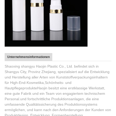
Unternehmensinformationen
Shaoxing shangyu Haojin Plastic Co., Ltd. befindet sich in
Shangyu City, Provinz Zhejiang, spezialisiert auf die Entwicklung
und Herstellung aller Arten von Kunststoffverpackungsinhaltern
für High-End-Kosmetika,Schönheits- und
HautpflegeprodukteHaojin besitzt eine erstklassige Werkstatt,
eine gute Fabrik und ein Team von engagiertem technischem
Personal.und fortschrittliche Produktionsanlagen, die eine
umfassende Qualitätssicherung des Produktionssystems
ermöglichen, und kann nach den Anforderungen der Kunden von
Produktdesign, Entwicklung, Formenherstellung,