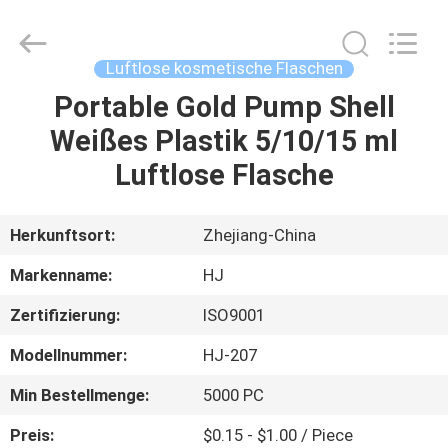
Shangyu
Haojin
Plastic
Co.,
Ltd..
Luftlose kosmetische Flaschen
All
Rights
Portable Gold Pump Shell
HAUS
Reserved.
Weißes Plastik 5/10/15 ml
PRODUKTE
Luftlose Flasche
ÜBER
Herkunftsort:
Zhejiang-China
UNS
Markenname:
HJ
Zertifizierung:
ISO9001
FABRIK-
Modellnummer:
HJ-207
AUSFLUG
Min Bestellmenge:
5000 PC
QUALITÄTSKONTROLLE
Preis:
$0.15 - $1.00 / Piece