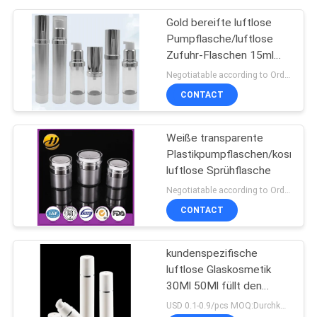
Gold bereifte luftlose
Pumpflasche/luftlose
Zufuhr-Flaschen 15ml
100ml
Negotiatable according to Order Quantity and printing Requirements MOQ:3000pcs pro Größe
CONTACT
Weiße transparente
Plastikpumpflaschen/kosmeti
luftlose Sprühflasche
Negotiatable according to Order Quantity and printing Requirements MOQ:5000pcs pro Größe
CONTACT
kundenspezifische
luftlose Glaskosmetik
30Ml 50Ml füllt den
bestätigten Pumpen-
USD 0.1-0.9/pcs MOQ:Durchkontaktierung