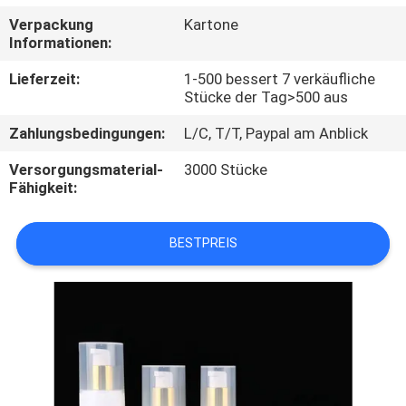
Verpackung
Kartone
TRETEN
Informationen:
SIE
Lieferzeit:
1-500 bessert 7 verkäufliche
MIT
Stücke der Tag>500 aus
UNS
Zahlungsbedingungen:
L/C, T/T, Paypal am Anblick
IN
Versorgungsmaterial-
3000 Stücke
Fähigkeit:
VERBINDUNG
BESTPREIS
FORDERN
SIE
EIN
ZITAT
SITEMAP