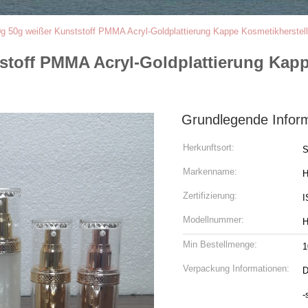
0g 50g weißer Kunststoff PMMA Acryl-Goldplattierung Kappe Kosmetikherstel
stoff PMMA Acryl-Goldplattierung Kapp
Grundlegende Infor
Herkunftsort:
S
Markenname:
H
Zertifizierung:
I
Modellnummer:
H
Min Bestellmenge:
1
Verpackung Informationen:
D
-