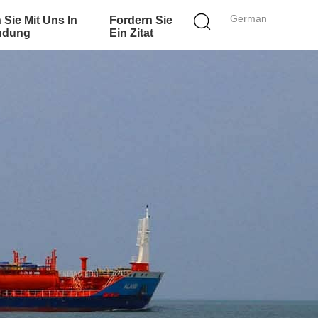
German
 Sie Mit Uns In
Fordern Sie
ndung
Ein Zitat