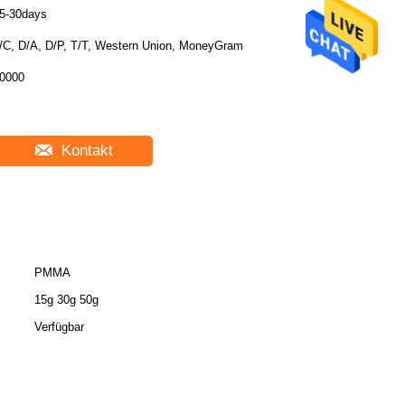
5-30days
/C, D/A, D/P, T/T, Western Union, MoneyGram
0000
Kontakt
PMMA
15g 30g 50g
Verfügbar