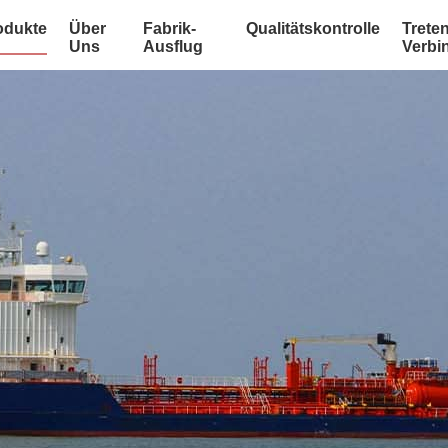
odukte
Über
Fabrik-
Qualitätskontrolle
Treten
Uns
Ausflug
Verbi