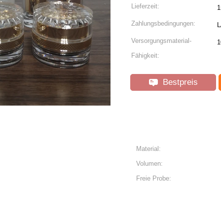
Lieferzeit:
1
Zahlungsbedingungen:
L
Versorgungsmaterial-
1
Fähigkeit:
Bestpreis
Material:
Volumen:
Freie Probe: