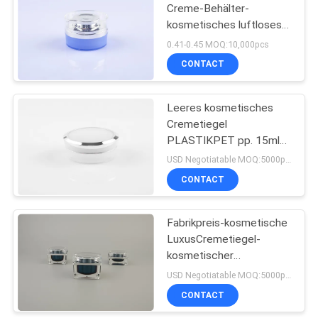
Creme-Behälter-
kosmetisches luftloses
Druckpumpe-Glas, das
0.41-0.45 MOQ:10,000pcs
50g verpackt
CONTACT
Leeres kosmetisches
Cremetiegel
PLASTIKPET pp. 15ml
30ml bilden Gesichts-
USD Negotiatable MOQ:5000pcs pro Größe
Soem
CONTACT
Fabrikpreis-kosmetische
LuxusCremetiegel-
kosmetischer
Verpackencremetiegel-
USD Negotiatable MOQ:5000pcs pro Größe
Sahnebehälter 30ml 50
CONTACT
ml 100ml