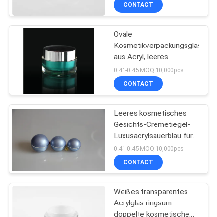
Plastikglas/Flasche des
CONTACT
Gesichts-100g
TRETEN
Ovale
SIE
Kosmetikverpackungsgläser
MIT
aus Acryl, leeres
UNS
Gesichtscremeglas, 15 g,
0.41-0.45 MOQ:10,000pcs
30 g, 50 g
IN
CONTACT
VERBINDUNG
Leeres kosmetisches
Gesichts-Cremetiegel-
FORDERN
Luxusacrylsauerblau für
Make-up BB Creme
SIE
0.41-0.45 MOQ:10,000pcs
CONTACT
EIN
ZITAT
Weißes transparentes
Acrylglas ringsum
SITEMAP
doppelte kosmetische