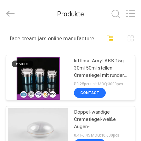
Shangyu
Haojin
Plastic
Produkte
Co.,
Ltd..
All
Rights
HAUS
Reserved.
face cream jars online manufacture
PRODUKTE
luftlose Acryl-ABS 15g
30ml 50ml stellen
ÜBER
Cremetiegel mit runder
UNS
Überwurfmutter
$0.25per unit MOQ:3000pcs
gegenüber
CONTACT
FABRIK-
Doppel-wandige
AUSFLUG
Cremetiegel-weiße
Augen-
QUALITÄTSKONTROLLE
acrylsauergesichtsbehandlung
0.41-0.45 MOQ:10,000pcs