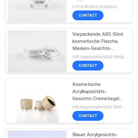
Gesichts-Cremetiegel
0.41-0.45 MOQ:10,000pcs
50g
CONTACT
PRIVACY
POLICY
Verpackende ABS 50ml
kosmetische Flasche,
Masken-Gesichts-
Cremetiegel TUV
USD Negotiatable MOQ:5000pcs pro Größe
weibliche männliche
CONTACT
Kosmetische
Acrylkapazitäts-
Gesichts-Cremetiegel
des kragen-30g 50g
USD Negotiatable MOQ:5000 PC
CONTACT
Blauer Acrylgesichts-