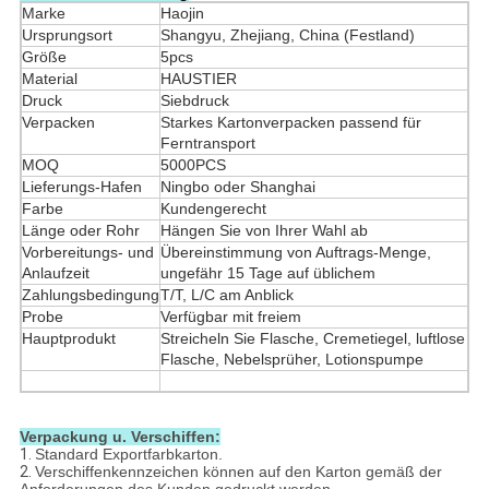
Marke
Haojin
Ursprungsort
Shangyu, Zhejiang, China (Festland)
Größe
5pcs
Material
HAUSTIER
Druck
Siebdruck
Verpacken
Starkes Kartonverpacken passend für
Ferntransport
MOQ
5000PCS
Lieferungs-Hafen
Ningbo oder Shanghai
Farbe
Kundengerecht
Länge oder Rohr
Hängen Sie von Ihrer Wahl ab
Vorbereitungs- und
Übereinstimmung von Auftrags-Menge,
Anlaufzeit
ungefähr 15 Tage auf üblichem
Zahlungsbedingung
T/T, L/C am Anblick
Probe
Verfügbar mit freiem
Hauptprodukt
Streicheln Sie Flasche, Cremetiegel, luftlose
Flasche, Nebelsprüher, Lotionspumpe
Verpackung u. Verschiffen:
1.
Standard Exportfarbkarton.
2.
Verschiffenkennzeichen können auf den Karton gemäß der