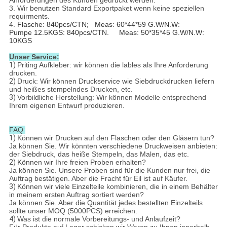
Anforderungen des Kunden gedruckt werden.
3. Wir benutzen Standard Exportpaket wenn keine speziellen
requirments.
4.
Flasche: 840pcs/CTN; Meas: 60*44*59 G.W/N.W:
Pumpe 12.5KGS: 840pcs/CTN. Meas: 50*35*45 G.W/N.W:
10KGS
Unser Service:
1)
Priting Aufkleber: wir können die lables als Ihre Anforderung
drucken.
2)
Druck: Wir können Druckservice wie Siebdruckdrucken liefern
und heißes stempelndes Drucken, etc.
3)
Vorbildliche Herstellung: Wir können Modelle entsprechend
Ihrem eigenen Entwurf produzieren.
FAQ:
1)
Können wir Drucken auf den Flaschen oder den Gläsern tun?
Ja können Sie. Wir könnten verschiedene Druckweisen anbieten:
der Siebdruck, das heiße Stempeln, das Malen, das etc.
2)
Können wir Ihre freien Proben erhalten?
Ja können Sie. Unsere Proben sind für die Kunden nur frei, die
Auftrag bestätigen. Aber die Fracht für Eil ist auf Käufer.
3)
Können wir viele Einzelteile kombinieren, die in einem Behälter
in meinem ersten Auftrag sortiert werden?
Ja können Sie. Aber die Quantität jedes bestellten Einzelteils
sollte unser MOQ (5000PCS) erreichen.
4)
Was ist die normale Vorbereitungs- und Anlaufzeit?