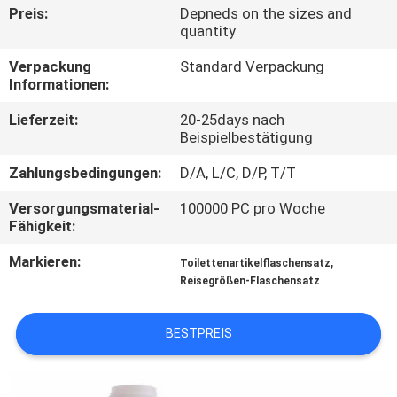
Preis:
Depneds on the sizes and
quantity
TRETEN
SIE
Verpackung
Standard Verpackung
Informationen:
MIT
Lieferzeit:
20-25days nach
UNS
Beispielbestätigung
IN
Zahlungsbedingungen:
D/A, L/C, D/P, T/T
VERBINDUNG
Versorgungsmaterial-
100000 PC pro Woche
Fähigkeit:
FORDERN
Markieren:
,
Toilettenartikelflaschensatz
SIE
Reisegrößen-Flaschensatz
EIN
ZITAT
BESTPREIS
SITEMAP