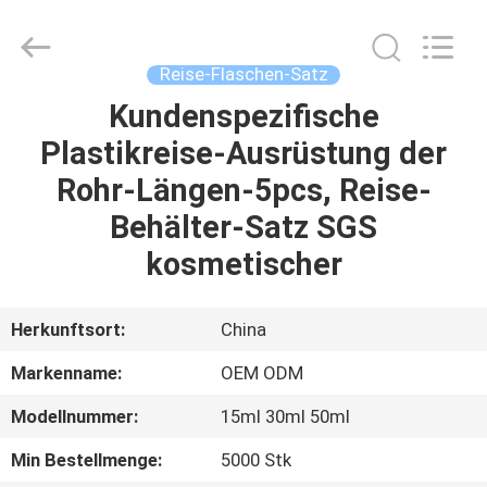
Shangyu
Haojin
Plastic
Co.,
Ltd..
Reise-Flaschen-Satz
All
Rights
Kundenspezifische
HAUS
Reserved.
Plastikreise-Ausrüstung der
PRODUKTE
Rohr-Längen-5pcs, Reise-
Behälter-Satz SGS
ÜBER
kosmetischer
UNS
Herkunftsort:
China
FABRIK-
Markenname:
OEM ODM
AUSFLUG
Modellnummer:
15ml 30ml 50ml
QUALITÄTSKONTROLLE
Min Bestellmenge:
5000 Stk