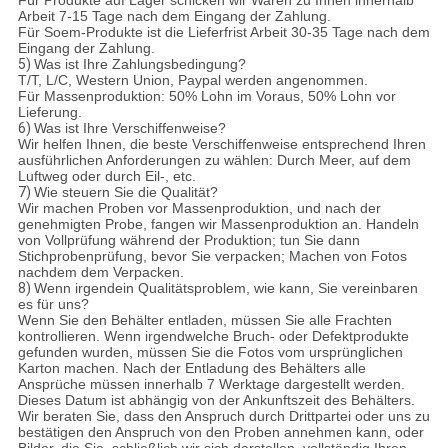
Für Produkte auf Lager schicken wir Waren zu Ihnen innerhalb
Arbeit 7-15 Tage nach dem Eingang der Zahlung.
Für Soem-Produkte ist die Lieferfrist Arbeit 30-35 Tage nach dem
Eingang der Zahlung.
5)
Was ist Ihre Zahlungsbedingung?
T/T, L/C, Western Union, Paypal werden angenommen.
Für Massenproduktion: 50% Lohn im Voraus, 50% Lohn vor
Lieferung.
6)
Was ist Ihre Verschiffenweise?
Wir helfen Ihnen, die beste Verschiffenweise entsprechend Ihren
ausführlichen Anforderungen zu wählen: Durch Meer, auf dem
Luftweg oder durch Eil-, etc.
7)
Wie steuern Sie die Qualität?
Wir machen Proben vor Massenproduktion, und nach der
genehmigten Probe, fangen wir Massenproduktion an. Handeln
von Vollprüfung während der Produktion; tun Sie dann
Stichprobenprüfung, bevor Sie verpacken; Machen von Fotos
nachdem dem Verpacken.
8)
Wenn irgendein Qualitätsproblem, wie kann, Sie vereinbaren
es für uns?
Wenn Sie den Behälter entladen, müssen Sie alle Frachten
kontrollieren. Wenn irgendwelche Bruch- oder Defektprodukte
gefunden wurden, müssen Sie die Fotos vom ursprünglichen
Karton machen. Nach der Entladung des Behälters alle
Ansprüche müssen innerhalb 7 Werktage dargestellt werden.
Dieses Datum ist abhängig von der Ankunftszeit des Behälters.
Wir beraten Sie, dass den Anspruch durch Drittpartei oder uns zu
bestätigen den Anspruch von den Proben annehmen kann, oder