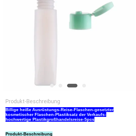
PRIVACY
POLICY
Produkt-Beschreibung
Billige heiße Ausrüstungs-Reise-Flaschen-gesetzter
kosmetischer Flaschen-Plastiksatz der Verkaufs-
hochwertige Plastikgroßhandelsreise-5pcs
Produkt-Beschreibung