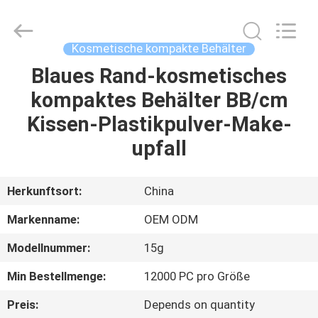
Shangyu
Haojin
Plastic
Co.,
Ltd..
Kosmetische kompakte Behälter
All
Rights
Blaues Rand-kosmetisches
HAUS
Reserved.
kompaktes Behälter BB/cm
PRODUKTE
Kissen-Plastikpulver-Make-
upfall
ÜBER
UNS
Herkunftsort:
China
Markenname:
OEM ODM
FABRIK-
Modellnummer:
15g
AUSFLUG
Min Bestellmenge:
12000 PC pro Größe
QUALITÄTSKONTROLLE
Preis:
Depends on quantity