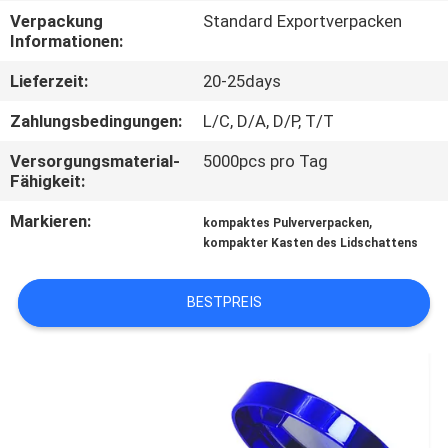
Verpackung
Standard Exportverpacken
TRETEN
Informationen:
SIE
Lieferzeit:
20-25days
MIT
Zahlungsbedingungen:
L/C, D/A, D/P, T/T
UNS
Versorgungsmaterial-
5000pcs pro Tag
IN
Fähigkeit:
VERBINDUNG
Markieren:
,
kompaktes Pulververpacken
kompakter Kasten des Lidschattens
FORDERN
BESTPREIS
SIE
EIN
ZITAT
SITEMAP