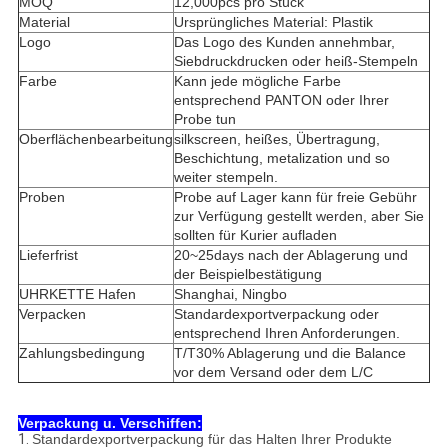
MOQ
12,000pcs pro Stück
Material
Ursprüngliches Material: Plastik
Logo
Das Logo des Kunden annehmbar,
Siebdruckdrucken oder heiß-Stempeln
Farbe
Kann jede mögliche Farbe
entsprechend PANTON oder Ihrer
Probe tun
Oberflächenbearbeitung
silkscreen, heißes, Übertragung,
Beschichtung, metalization und so
weiter stempeln.
Proben
Probe auf Lager kann für freie Gebühr
zur Verfügung gestellt werden, aber Sie
sollten für Kurier aufladen
Lieferfrist
20~25days nach der Ablagerung und
der Beispielbestätigung
UHRKETTE Hafen
Shanghai, Ningbo
Verpacken
Standardexportverpackung oder
entsprechend Ihren Anforderungen.
Zahlungsbedingung
T/T30% Ablagerung und die Balance
vor dem Versand oder dem L/C
Verpackung u. Verschiffen:
1.
Standardexportverpackung für das Halten Ihrer Produkte