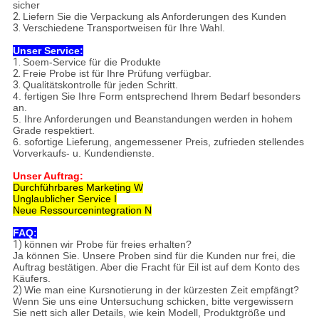
sicher
2.
Liefern Sie die Verpackung als Anforderungen des Kunden
3.
Verschiedene Transportweisen für Ihre Wahl.
Unser Service:
1.
Soem-Service für die Produkte
2.
Freie Probe ist für Ihre Prüfung verfügbar.
3.
Qualitätskontrolle für jeden Schritt.
4. fertigen Sie Ihre Form entsprechend Ihrem Bedarf besonders
an.
5. Ihre Anforderungen und Beanstandungen werden in hohem
Grade respektiert.
6. sofortige Lieferung, angemessener Preis, zufrieden stellendes
Vorverkaufs- u. Kundendienste.
Unser Auftrag:
Durchführbares Marketing W
Unglaublicher Service I
Neue Ressourcenintegration N
FAQ:
1)
können wir Probe für freies erhalten?
Ja können Sie. Unsere Proben sind für die Kunden nur frei, die
Auftrag bestätigen. Aber die Fracht für Eil ist auf dem Konto des
Käufers.
2)
Wie man eine Kursnotierung in der kürzesten Zeit empfängt?
Wenn Sie uns eine Untersuchung schicken, bitte vergewissern
Sie nett sich aller Details, wie kein Modell, Produktgröße und