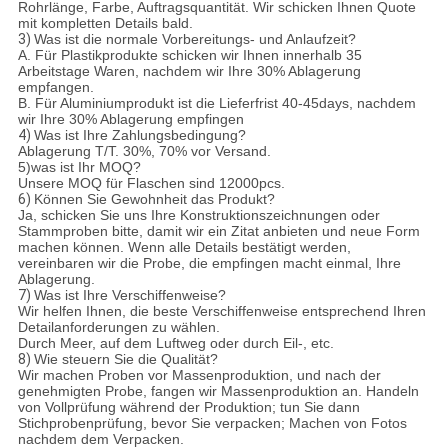
Rohrlänge, Farbe, Auftragsquantität. Wir schicken Ihnen Quote
mit kompletten Details bald.
3)
Was ist die normale Vorbereitungs- und Anlaufzeit?
A. Für Plastikprodukte schicken wir Ihnen innerhalb 35
Arbeitstage Waren, nachdem wir Ihre 30% Ablagerung
empfangen.
B. Für Aluminiumprodukt ist die Lieferfrist 40-45days, nachdem
wir Ihre 30% Ablagerung empfingen
4)
Was ist Ihre Zahlungsbedingung?
Ablagerung T/T. 30%, 70% vor Versand.
5)was ist Ihr MOQ?
Unsere MOQ für Flaschen sind 12000pcs.
6)
Können Sie Gewohnheit das Produkt?
Ja, schicken Sie uns Ihre Konstruktionszeichnungen oder
Stammproben bitte, damit wir ein Zitat anbieten und neue Form
machen können. Wenn alle Details bestätigt werden,
vereinbaren wir die Probe, die empfingen macht einmal, Ihre
Ablagerung.
7)
Was ist Ihre Verschiffenweise?
Wir helfen Ihnen, die beste Verschiffenweise entsprechend Ihren
Detailanforderungen zu wählen.
Durch Meer, auf dem Luftweg oder durch Eil-, etc.
8)
Wie steuern Sie die Qualität?
Wir machen Proben vor Massenproduktion, und nach der
genehmigten Probe, fangen wir Massenproduktion an. Handeln
von Vollprüfung während der Produktion; tun Sie dann
Stichprobenprüfung, bevor Sie verpacken; Machen von Fotos
nachdem dem Verpacken.