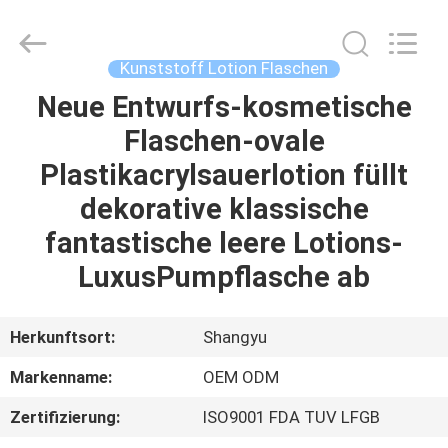
Shangyu
Haojin
Plastic
Co.,
Ltd..
Kunststoff Lotion Flaschen
All
Rights
Neue Entwurfs-kosmetische
HAUS
Reserved.
Flaschen-ovale
PRODUKTE
Plastikacrylsauerlotion füllt
dekorative klassische
ÜBER
fantastische leere Lotions-
UNS
LuxusPumpflasche ab
FABRIK-
Herkunftsort:
Shangyu
AUSFLUG
Markenname:
OEM ODM
Zertifizierung:
ISO9001 FDA TUV LFGB
QUALITÄTSKONTROLLE