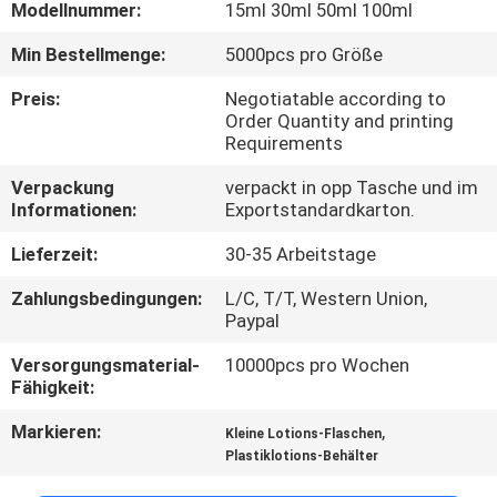
Modellnummer:
15ml 30ml 50ml 100ml
TRETEN
Min Bestellmenge:
5000pcs pro Größe
SIE
Preis:
Negotiatable according to
MIT
Order Quantity and printing
Requirements
UNS
Verpackung
verpackt in opp Tasche und im
IN
Informationen:
Exportstandardkarton.
VERBINDUNG
Lieferzeit:
30-35 Arbeitstage
Zahlungsbedingungen:
L/C, T/T, Western Union,
FORDERN
Paypal
SIE
Versorgungsmaterial-
10000pcs pro Wochen
EIN
Fähigkeit:
ZITAT
Markieren:
,
Kleine Lotions-Flaschen
Plastiklotions-Behälter
SITEMAP