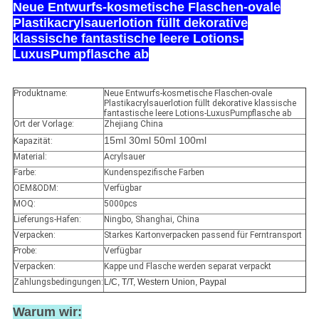
Neue Entwurfs-kosmetische Flaschen-ovale
Plastikacrylsauerlotion füllt dekorative
klassische fantastische leere Lotions-
LuxusPumpflasche ab
Produktname:
Neue Entwurfs-kosmetische Flaschen-ovale
Plastikacrylsauerlotion füllt dekorative klassische
fantastische leere Lotions-LuxusPumpflasche ab
Ort der Vorlage:
Zhejiang China
15ml 30ml 50ml 100ml
Kapazität:
Material:
Acrylsauer
Farbe:
Kundenspezifische Farben
OEM&ODM:
Verfügbar
MOQ:
5000pcs
Lieferungs-Hafen:
Ningbo, Shanghai, China
Verpacken:
Starkes Kartonverpacken passend für Ferntransport
Probe:
Verfügbar
Verpacken:
Kappe und Flasche werden separat verpackt
Zahlungsbedingungen:
L/C, T/T, Western Union, Paypal
Warum wir: