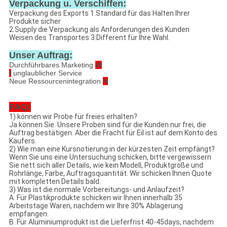
Verpackung u. Verschiffen:
Verpackung des Exports 1.Standard für das Halten Ihrer
Produkte sicher
2.Supply die Verpackung als Anforderungen des Kunden
Weisen des Transportes 3.Different für Ihre Wahl.
Unser Auftrag:
Durchführbares Marketing
W
I
unglaublicher Service
Neue Ressourcenintegration
N
FAQ:
1) können wir Probe für freies erhalten?
Ja können Sie. Unsere Proben sind für die Kunden nur frei, die
Auftrag bestätigen. Aber die Fracht für Eil ist auf dem Konto des
Käufers.
2) Wie man eine Kursnotierung in der kürzesten Zeit empfängt?
Wenn Sie uns eine Untersuchung schicken, bitte vergewissern
Sie nett sich aller Details, wie kein Modell, Produktgröße und
Rohrlänge, Farbe, Auftragsquantität. Wir schicken Ihnen Quote
mit kompletten Details bald.
3) Was ist die normale Vorbereitungs- und Anlaufzeit?
A. Für Plastikprodukte schicken wir Ihnen innerhalb 35
Arbeitstage Waren, nachdem wir Ihre 30% Ablagerung
empfangen.
B. Für Aluminiumprodukt ist die Lieferfrist 40-45days, nachdem