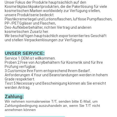
Unser Fokus der Produkte hauptsächlich auf den
Kosmetikplastikpaketprodukten, die die Paketlösung für viele
kosmetischen Marken worldwidely zur Verfügung stellen,
unsere Produktserie bedeckt:
Plastikcremetiegel und Lotionsflaschen, luftlose Pumpflaschen,
PP-/PETGgläser und Flaschen,
Deo-Aufkleberbehälter, richten Vertrag und anderen
kosmetischen Zusatz her.
Wir beschäftigen hauptsächlich exportorientiertes Geschäft
und stellen Verpackenlösungen zur Verfügung.
UNSER SERVICE:
Service 1.OEM ist willkommen.
Proben 2.Free von Acrylbehältern für Kosmetik sind für Ihre
Prüfung verfügbar.
3.Customize Ihre Form entsprechend Ihrem Bedarf.
Anforderungen 4.Your und Beanstandungen werden in hohem
Grade respektiert.
Test 5.Necessary und Bescheinigung können als Sie erreicht
werden Antrag.
Zahlung:
Wir nehmen normalerweise T/T, senden bitte E-Mail, um
Zahlungsbedingung auszuhandeln an, wenn Sie T/T nicht
annehmen können