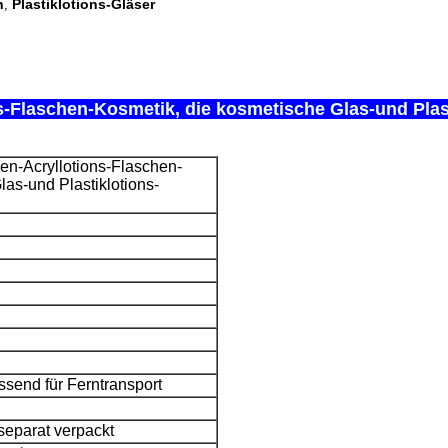
n
Plastiklotions-Gläser
,
Flaschen-Kosmetik, die kosmetische Glas-und Plast
n-Acryllotions-Flaschen-
as-und Plastiklotions-
send für Ferntransport
eparat verpackt