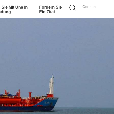
German
 Sie Mit Uns In
Fordern Sie
ndung
Ein Zitat