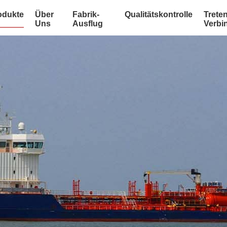
odukte
Über
Fabrik-
Qualitätskontrolle
Treten
Uns
Ausflug
Verbi