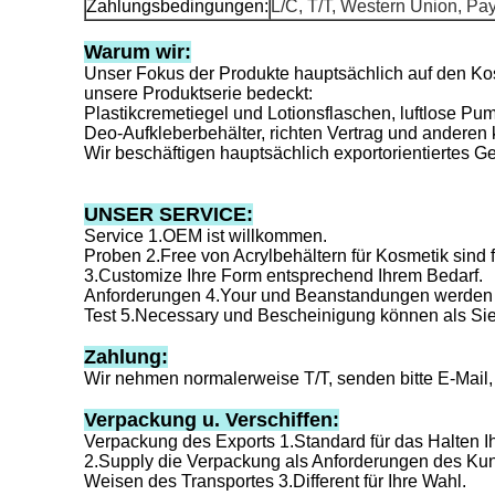
Zahlungsbedingungen:
L/C, T/T, Western Union, Pa
Warum wir:
Unser Fokus der Produkte hauptsächlich auf den Kos
unsere Produktserie bedeckt:
Plastikcremetiegel und Lotionsflaschen, luftlose P
Deo-Aufkleberbehälter, richten Vertrag und anderen
Wir beschäftigen hauptsächlich exportorientiertes G
UNSER SERVICE:
Service 1.OEM ist willkommen.
Proben 2.Free von Acrylbehältern für Kosmetik sind f
3.Customize Ihre Form entsprechend Ihrem Bedarf.
Anforderungen 4.Your und Beanstandungen werden i
Test 5.Necessary und Bescheinigung können als Sie 
Zahlung:
Wir nehmen normalerweise T/T, senden bitte E-Mai
Verpackung u. Verschiffen:
Verpackung des Exports 1.Standard für das Halten Ih
2.Supply die Verpackung als Anforderungen des Ku
Weisen des Transportes 3.Different für Ihre Wahl.