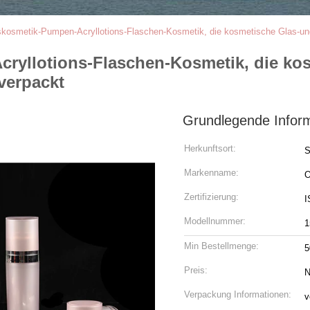
kosmetik-Pumpen-Acryllotions-Flaschen-Kosmetik, die kosmetische Glas-und 
ryllotions-Flaschen-Kosmetik, die ko
 verpackt
Grundlegende Infor
Herkunftsort:
S
Markenname:
Zertifizierung:
Modellnummer:
1
Min Bestellmenge:
5
Preis:
N
Verpackung Informationen:
v