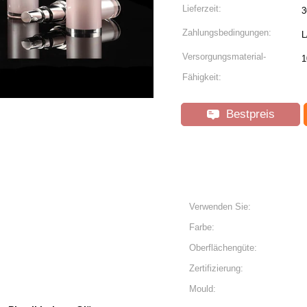
Lieferzeit:
3
Zahlungsbedingungen:
L
Versorgungsmaterial-
1
Fähigkeit:
Bestpreis
Verwenden Sie:
Farbe:
Oberflächengüte:
Zertifizierung:
Mould: