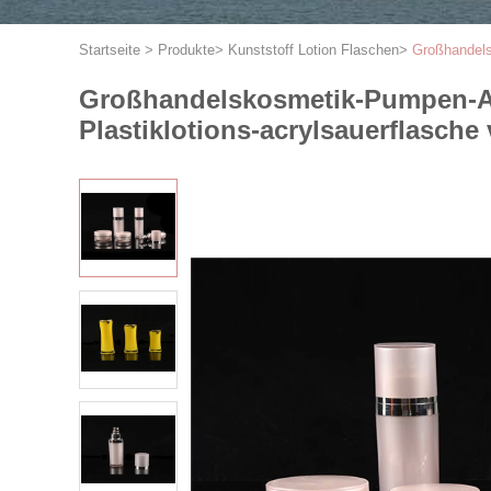
Startseite
>
Produkte
>
Kunststoff Lotion Flaschen
>
Großhandels
Großhandelskosmetik-Pumpen-Ac
Plastiklotions-acrylsauerflasche