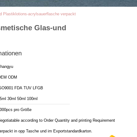
Plastiklotions-acrylsauerflasche verpackt
smetische Glas-und
mationen
hangyu
OEM ODM
ISO9001 FDA TUV LFGB
5ml 30ml 50ml 100ml
000pcs pro Größe
egotiatable according to Order Quantity and printing Requirements
erpackt in opp Tasche und im Exportstandardkarton.