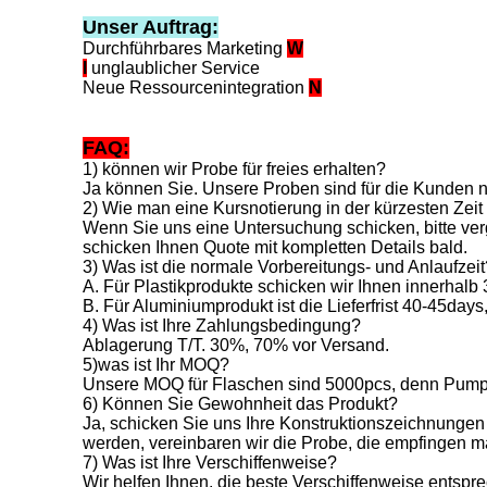
Unser Auftrag:
Durchführbares Marketing
W
I
unglaublicher Service
Neue Ressourcenintegration
N
FAQ:
1) können wir Probe für freies erhalten?
Ja können Sie. Unsere Proben sind für die Kunden nur 
2) Wie man eine Kursnotierung in der kürzesten Zei
Wenn Sie uns eine Untersuchung schicken, bitte verge
schicken Ihnen Quote mit kompletten Details bald.
3) Was ist die normale Vorbereitungs- und Anlaufzeit
A. Für Plastikprodukte schicken wir Ihnen innerhal
B. Für Aluminiumprodukt ist die Lieferfrist 40-45da
4) Was ist Ihre Zahlungsbedingung?
Ablagerung T/T. 30%, 70% vor Versand.
5)was ist Ihr MOQ?
Unsere MOQ für Flaschen sind 5000pcs, denn Pump
6) Können Sie Gewohnheit das Produkt?
Ja, schicken Sie uns Ihre Konstruktionszeichnungen
werden, vereinbaren wir die Probe, die empfingen m
7) Was ist Ihre Verschiffenweise?
Wir helfen Ihnen, die beste Verschiffenweise entsp