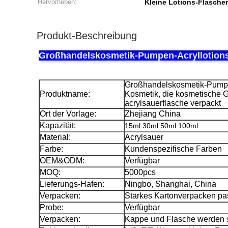
Hervorheben:
Kleine Lotions-Flasche
Produkt-Beschreibung
Großhandelskosmetik-Pumpen-Acryllotions-
Großhandelskosmetik-Pumpe
Produktname:
Kosmetik, die kosmetische Gl
acrylsauerflasche verpackt
Ort der Vorlage:
Zhejiang China
Kapazität:
15ml 30ml 50ml 100ml
Material:
Acrylsauer
Farbe:
Kundenspezifische Farben
OEM&ODM:
Verfügbar
MOQ:
5000pcs
Lieferungs-Hafen:
Ningbo, Shanghai, China
Verpacken:
Starkes Kartonverpacken pas
Probe:
Verfügbar
Verpacken:
Kappe und Flasche werden s