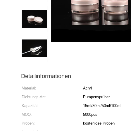
Detailinformationen
Material:
Acryl
Dichtungs-Art:
Pumpensprüher
Kapazität:
15ml/30ml/50ml/100ml
MOQ:
5000pcs
Proben:
kostenlose Proben