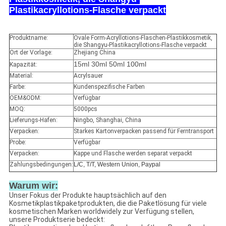
Plastikacryllotions-Flasche verpackt
Produktname:
Ovale Form-Acryllotions-Flaschen-Plastikkosmetik,
die Shangyu-Plastikacryllotions-Flasche verpackt
Ort der Vorlage:
Zhejiang China
15ml 30ml 50ml 100ml
Kapazität:
Material:
Acrylsauer
Farbe:
Kundenspezifische Farben
OEM&ODM:
Verfügbar
MOQ:
5000pcs
Lieferungs-Hafen:
Ningbo, Shanghai, China
Verpacken:
Starkes Kartonverpacken passend für Ferntransport
Probe:
Verfügbar
Verpacken:
Kappe und Flasche werden separat verpackt
Zahlungsbedingungen:
L/C, T/T, Western Union, Paypal
Warum wir:
Unser Fokus der Produkte hauptsächlich auf den
Kosmetikplastikpaketprodukten, die die Paketlösung für viele
kosmetischen Marken worldwidely zur Verfügung stellen,
unsere Produktserie bedeckt: