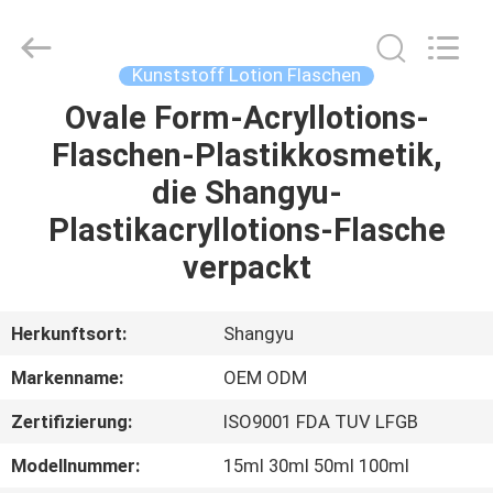
Shangyu
Haojin
Plastic
Co.,
Ltd..
Kunststoff Lotion Flaschen
All
Rights
Ovale Form-Acryllotions-
HAUS
Reserved.
Flaschen-Plastikkosmetik,
PRODUKTE
die Shangyu-
Plastikacryllotions-Flasche
ÜBER
verpackt
UNS
Herkunftsort:
Shangyu
FABRIK-
Markenname:
OEM ODM
AUSFLUG
Zertifizierung:
ISO9001 FDA TUV LFGB
QUALITÄTSKONTROLLE
Modellnummer:
15ml 30ml 50ml 100ml