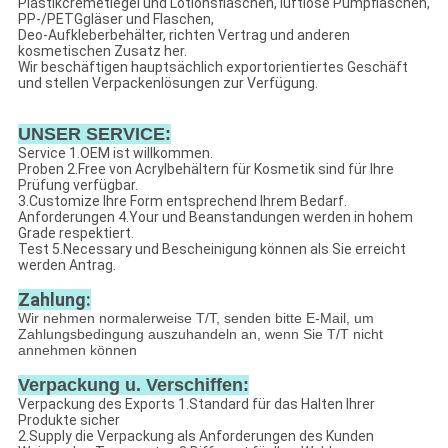
Plastikcremetiegel und Lotionsflaschen, luftlose Pumpflaschen,
PP-/PETGgläser und Flaschen,
Deo-Aufkleberbehälter, richten Vertrag und anderen
kosmetischen Zusatz her.
Wir beschäftigen hauptsächlich exportorientiertes Geschäft
und stellen Verpackenlösungen zur Verfügung.
UNSER SERVICE:
Service 1.OEM ist willkommen.
Proben 2.Free von Acrylbehältern für Kosmetik sind für Ihre
Prüfung verfügbar.
3.Customize Ihre Form entsprechend Ihrem Bedarf.
Anforderungen 4.Your und Beanstandungen werden in hohem
Grade respektiert.
Test 5.Necessary und Bescheinigung können als Sie erreicht
werden Antrag.
Zahlung:
Wir nehmen normalerweise T/T, senden bitte E-Mail, um
Zahlungsbedingung auszuhandeln an, wenn Sie T/T nicht
annehmen können
Verpackung u. Verschiffen:
Verpackung des Exports 1.Standard für das Halten Ihrer
Produkte sicher
2.Supply die Verpackung als Anforderungen des Kunden