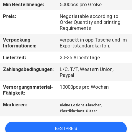
Min Bestellmenge:
5000pcs pro Größe
TRETEN
Preis:
Negotiatable according to
SIE
Order Quantity and printing
Requirements
MIT
Verpackung
verpackt in opp Tasche und im
UNS
Informationen:
Exportstandardkarton.
IN
Lieferzeit:
30-35 Arbeitstage
VERBINDUNG
Zahlungsbedingungen:
L/C, T/T, Western Union,
Paypal
FORDERN
Versorgungsmaterial-
10000pcs pro Wochen
SIE
Fähigkeit:
EIN
Markieren:
,
Kleine Lotions-Flaschen
ZITAT
Plastiklotions-Gläser
BESTPREIS
SITEMAP