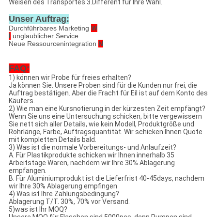
Weisen des Transportes 3.Different für Ihre Wahl.
Unser Auftrag:
Durchführbares Marketing
W
I
unglaublicher Service
Neue Ressourcenintegration
N
FAQ:
1) können wir Probe für freies erhalten?
Ja können Sie. Unsere Proben sind für die Kunden nur frei, die
Auftrag bestätigen. Aber die Fracht für Eil ist auf dem Konto des
Käufers.
2) Wie man eine Kursnotierung in der kürzesten Zeit empfängt?
Wenn Sie uns eine Untersuchung schicken, bitte vergewissern
Sie nett sich aller Details, wie kein Modell, Produktgröße und
Rohrlänge, Farbe, Auftragsquantität. Wir schicken Ihnen Quote
mit kompletten Details bald.
3) Was ist die normale Vorbereitungs- und Anlaufzeit?
A. Für Plastikprodukte schicken wir Ihnen innerhalb 35
Arbeitstage Waren, nachdem wir Ihre 30% Ablagerung
empfangen.
B. Für Aluminiumprodukt ist die Lieferfrist 40-45days, nachdem
wir Ihre 30% Ablagerung empfingen
4) Was ist Ihre Zahlungsbedingung?
Ablagerung T/T. 30%, 70% vor Versand.
5)was ist Ihr MOQ?