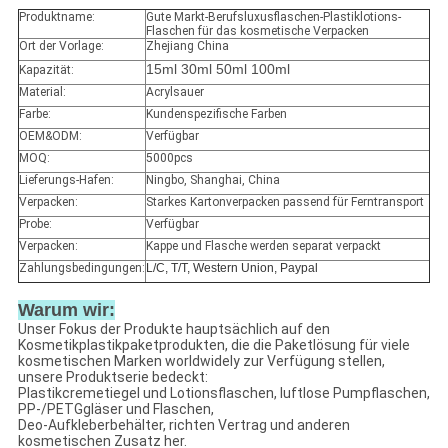
Produktname:
Gute Markt-Berufsluxusflaschen-Plastiklotions-
Flaschen für das kosmetische Verpacken
Ort der Vorlage:
Zhejiang China
15ml 30ml 50ml 100ml
Kapazität:
Material:
Acrylsauer
Farbe:
Kundenspezifische Farben
OEM&ODM:
Verfügbar
MOQ:
5000pcs
Lieferungs-Hafen:
Ningbo, Shanghai, China
Verpacken:
Starkes Kartonverpacken passend für Ferntransport
Probe:
Verfügbar
Verpacken:
Kappe und Flasche werden separat verpackt
Zahlungsbedingungen:
L/C, T/T, Western Union, Paypal
Warum wir:
Unser Fokus der Produkte hauptsächlich auf den
Kosmetikplastikpaketprodukten, die die Paketlösung für viele
kosmetischen Marken worldwidely zur Verfügung stellen,
unsere Produktserie bedeckt:
Plastikcremetiegel und Lotionsflaschen, luftlose Pumpflaschen,
PP-/PETGgläser und Flaschen,
Deo-Aufkleberbehälter, richten Vertrag und anderen
kosmetischen Zusatz her.