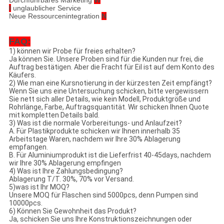
Durchführbares Marketing
W
I
unglaublicher Service
Neue Ressourcenintegration
N
FAQ:
1) können wir Probe für freies erhalten?
Ja können Sie. Unsere Proben sind für die Kunden nur frei, die
Auftrag bestätigen. Aber die Fracht für Eil ist auf dem Konto des
Käufers.
2) Wie man eine Kursnotierung in der kürzesten Zeit empfängt?
Wenn Sie uns eine Untersuchung schicken, bitte vergewissern
Sie nett sich aller Details, wie kein Modell, Produktgröße und
Rohrlänge, Farbe, Auftragsquantität. Wir schicken Ihnen Quote
mit kompletten Details bald.
3) Was ist die normale Vorbereitungs- und Anlaufzeit?
A. Für Plastikprodukte schicken wir Ihnen innerhalb 35
Arbeitstage Waren, nachdem wir Ihre 30% Ablagerung
empfangen.
B. Für Aluminiumprodukt ist die Lieferfrist 40-45days, nachdem
wir Ihre 30% Ablagerung empfingen
4) Was ist Ihre Zahlungsbedingung?
Ablagerung T/T. 30%, 70% vor Versand.
5)was ist Ihr MOQ?
Unsere MOQ für Flaschen sind 5000pcs, denn Pumpen sind
10000pcs.
6) Können Sie Gewohnheit das Produkt?
Ja, schicken Sie uns Ihre Konstruktionszeichnungen oder