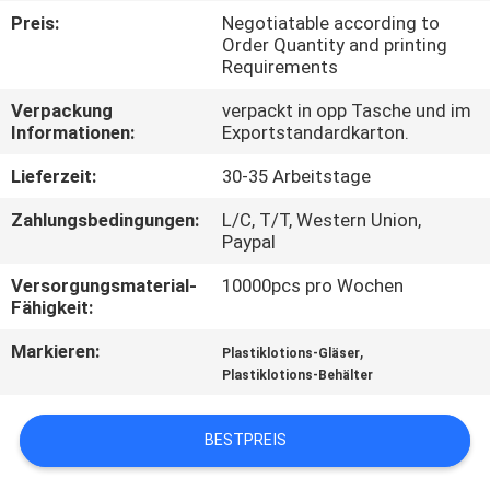
Preis:
Negotiatable according to
TRETEN
Order Quantity and printing
Requirements
SIE
Verpackung
verpackt in opp Tasche und im
MIT
Informationen:
Exportstandardkarton.
UNS
Lieferzeit:
30-35 Arbeitstage
IN
Zahlungsbedingungen:
L/C, T/T, Western Union,
VERBINDUNG
Paypal
Versorgungsmaterial-
10000pcs pro Wochen
FORDERN
Fähigkeit:
SIE
Markieren:
,
Plastiklotions-Gläser
EIN
Plastiklotions-Behälter
ZITAT
BESTPREIS
SITEMAP