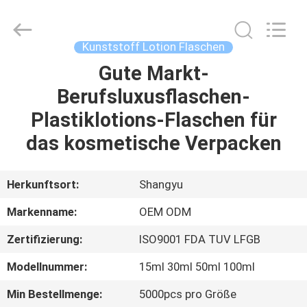
Shangyu
Haojin
Plastic
Co.,
Ltd..
Kunststoff Lotion Flaschen
All
Rights
Gute Markt-
HAUS
Reserved.
Berufsluxusflaschen-
PRODUKTE
Plastiklotions-Flaschen für
das kosmetische Verpacken
ÜBER
UNS
Herkunftsort:
Shangyu
Markenname:
OEM ODM
FABRIK-
Zertifizierung:
ISO9001 FDA TUV LFGB
AUSFLUG
Modellnummer:
15ml 30ml 50ml 100ml
QUALITÄTSKONTROLLE
Min Bestellmenge:
5000pcs pro Größe