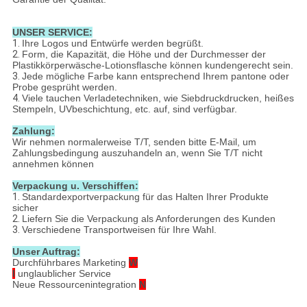
UNSER SERVICE:
1.
Ihre Logos und Entwürfe werden begrüßt.
2.
Form, die Kapazität, die Höhe und der Durchmesser der
Plastikkörperwäsche-Lotionsflasche können kundengerecht sein.
3.
Jede mögliche Farbe kann entsprechend Ihrem pantone oder
Probe gesprüht werden.
4.
Viele tauchen Verladetechniken, wie Siebdruckdrucken, heißes
Stempeln, UVbeschichtung, etc. auf, sind verfügbar.
Zahlung:
Wir nehmen normalerweise T/T, senden bitte E-Mail, um
Zahlungsbedingung auszuhandeln an, wenn Sie T/T nicht
annehmen können
Verpackung u. Verschiffen:
1.
Standardexportverpackung für das Halten Ihrer Produkte
sicher
2.
Liefern Sie die Verpackung als Anforderungen des Kunden
3.
Verschiedene Transportweisen für Ihre Wahl.
Unser Auftrag:
Durchführbares Marketing
W
I
unglaublicher Service
Neue Ressourcenintegration
N