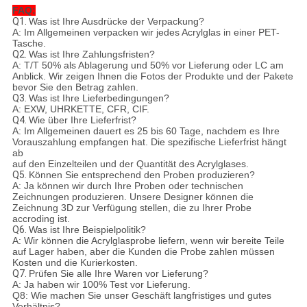
FAQ:
Q1.
Was ist Ihre Ausdrücke der Verpackung?
A: Im Allgemeinen verpacken wir jedes Acrylglas in einer PET-
Tasche.
Q2.
Was ist Ihre Zahlungsfristen?
A: T/T 50% als Ablagerung und 50% vor Lieferung oder LC am
Anblick. Wir zeigen Ihnen die Fotos der Produkte und der Pakete
bevor Sie den Betrag zahlen.
Q3.
Was ist Ihre Lieferbedingungen?
A: EXW, UHRKETTE, CFR, CIF.
Q4.
Wie über Ihre Lieferfrist?
A: Im Allgemeinen dauert es 25 bis 60 Tage, nachdem es Ihre
Vorauszahlung empfangen hat. Die spezifische Lieferfrist hängt
ab
auf den Einzelteilen und der Quantität des Acrylglases.
Q5.
Können Sie entsprechend den Proben produzieren?
A: Ja können wir durch Ihre Proben oder technischen
Zeichnungen produzieren. Unsere Designer können die
Zeichnung 3D zur Verfügung stellen, die zu Ihrer Probe
accroding ist.
Q6.
Was ist Ihre Beispielpolitik?
A: Wir können die Acrylglasprobe liefern, wenn wir bereite Teile
auf Lager haben, aber die Kunden die Probe zahlen müssen
Kosten und die Kurierkosten.
Q7.
Prüfen Sie alle Ihre Waren vor Lieferung?
A: Ja haben wir 100% Test vor Lieferung.
Q8: Wie machen Sie unser Geschäft langfristiges und gutes
Verhältnis?