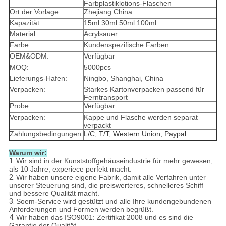
Farbplastiklotions-Flaschen
Ort der Vorlage:
Zhejiang China
Kapazität:
15ml 30ml 50ml 100ml
Material:
Acrylsauer
Farbe:
Kundenspezifische Farben
OEM&ODM:
Verfügbar
MOQ:
5000pcs
Lieferungs-Hafen:
Ningbo, Shanghai, China
Verpacken:
Starkes Kartonverpacken passend für
Ferntransport
Probe:
Verfügbar
Verpacken:
Kappe und Flasche werden separat
verpackt
Zahlungsbedingungen:
L/C, T/T, Western Union, Paypal
Warum wir:
1.
Wir sind in der Kunststoffgehäuseindustrie für mehr gewesen,
als 10 Jahre, experiece perfekt macht.
2.
Wir haben unsere eigene Fabrik, damit alle Verfahren unter
unserer Steuerung sind, die preiswerteres, schnelleres Schiff
und bessere Qualität macht.
3.
Soem-Service wird gestützt und alle Ihre kundengebundenen
Anforderungen und Formen werden begrüßt.
4.
Wir haben das ISO9001: Zertifikat 2008 und es sind die
Garantie der Qualität.