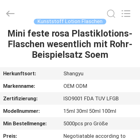
Shangyu
Haojin
Plastic
Co.,
Ltd..
Kunststoff Lotion Flaschen
All
Rights
Mini feste rosa Plastiklotions-
HAUS
Reserved.
Flaschen wesentlich mit Rohr-
PRODUKTE
Beispielsatz Soem
ÜBER
Herkunftsort:
Shangyu
UNS
Markenname:
OEM ODM
Zertifizierung:
ISO9001 FDA TUV LFGB
FABRIK-
Modellnummer:
15ml 30ml 50ml 100ml
AUSFLUG
Min Bestellmenge:
5000pcs pro Größe
QUALITÄTSKONTROLLE
Preis:
Negotiatable according to