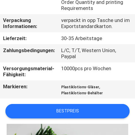
Order Quantity and printing
Requirements
TRETEN
Verpackung
verpackt in opp Tasche und im
SIE
Informationen:
Exportstandardkarton.
MIT
Lieferzeit:
30-35 Arbeitstage
UNS
Zahlungsbedingungen:
L/C, T/T, Western Union,
IN
Paypal
VERBINDUNG
Versorgungsmaterial-
10000pcs pro Wochen
Fähigkeit:
FORDERN
Markieren:
,
Plastiklotions-Gläser
SIE
Plastiklotions-Behälter
EIN
BESTPREIS
ZITAT
SITEMAP