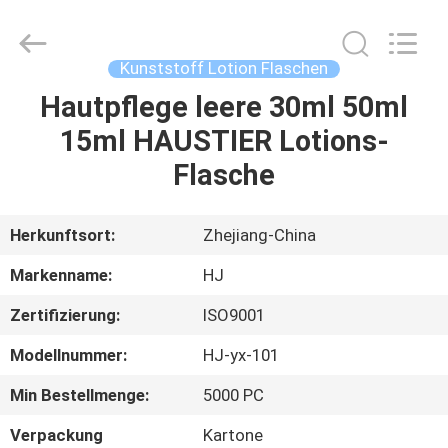
Shangyu
Haojin
Plastic
Co.,
Ltd..
Kunststoff Lotion Flaschen
All
Rights
Hautpflege leere 30ml 50ml
HAUS
Reserved.
15ml HAUSTIER Lotions-
PRODUKTE
Flasche
ÜBER
Herkunftsort:
Zhejiang-China
UNS
Markenname:
HJ
Zertifizierung:
ISO9001
FABRIK-
Modellnummer:
HJ-yx-101
AUSFLUG
Min Bestellmenge:
5000 PC
QUALITÄTSKONTROLLE
Verpackung
Kartone