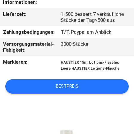
Informationen:
TRETEN
Lieferzeit:
1-500 bessert 7 verkäufliche
Stücke der Tag>500 aus
SIE
MIT
Zahlungsbedingungen:
T/T, Paypal am Anblick
UNS
Versorgungsmaterial-
3000 Stücke
Fähigkeit:
IN
Markieren:
,
VERBINDUNG
HAUSTIER 15ml Lotions-Flasche
Leere HAUSTIER Lotions-Flasche
FORDERN
BESTPREIS
SIE
EIN
ZITAT
SITEMAP