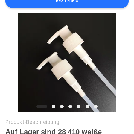
BESTPREIS
TRETEN
SIE
MIT
UNS
IN
VERBINDUNG
FORDERN
SIE
EIN
ZITAT
Produkt-Beschreibung
Auf Lager sind 28 410 weiße
SITEMAP