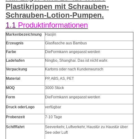
Plastikrippen mit Schrauben-
Schrauben-Lotion-Pumpen.
PRIVACY
1.1
Produktinformationen
POLICY
Markenbezeichnung
Haojin
Erzeugnis
Glasflasche aus Bambus
Farbe
Die
Form
kann angepasst werden
Ladehafen
Ningbo, Shanghai. Das ist nicht wahr.
Verpackung
Kartons oder nach Kundenwunsch
Material
PP
, ABS, AS, PET
MOQ
3000 Stück
Form
Die
Form
kann angepasst werden
Druck oder
Logo
verfügbar
Probenzeit
7-10 Tage
Schifffahrt
Seeverkehr, Luftverkehr, Haustür zu Haustür über
See oder Luft