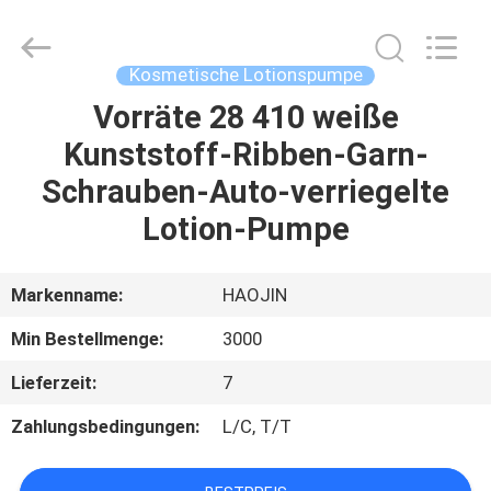
Shangyu
Haojin
Plastic
Co.,
Ltd..
Kosmetische Lotionspumpe
All
Rights
Vorräte 28 410 weiße
HAUS
Reserved.
Kunststoff-Ribben-Garn-
PRODUKTE
Schrauben-Auto-verriegelte
Lotion-Pumpe
ÜBER
UNS
Markenname:
HAOJIN
Min Bestellmenge:
3000
FABRIK-
Lieferzeit:
7
AUSFLUG
Zahlungsbedingungen:
L/C, T/T
QUALITÄTSKONTROLLE