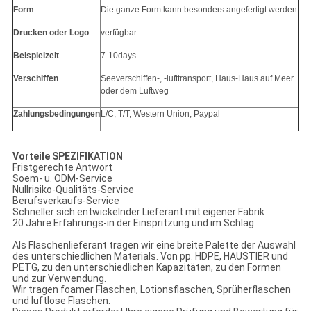
Form
Die ganze
Form kann besonders angefertigt werden
Drucken oder Logo
verfügbar
Beispielzeit
7-10days
Verschiffen
Seeverschiffen-, -lufttransport, Haus-Haus auf Meer
oder dem Luftweg
Zahlungsbedingungen
L/C, T/T, Western Union, Paypal
Vorteile SPEZIFIKATION
Fristgerechte Antwort
Soem- u. ODM-Service
Nullrisiko-Qualitäts-Service
Berufsverkaufs-Service
Schneller sich entwickelnder Lieferant mit eigener Fabrik
20 Jahre Erfahrungs-in der Einspritzung und im Schlag
Als Flaschenlieferant tragen wir eine breite Palette der Auswahl
des unterschiedlichen Materials. Von pp. HDPE, HAUSTIER und
PETG, zu den unterschiedlichen Kapazitäten, zu den Formen
und zur Verwendung.
Wir tragen foamer Flaschen, Lotionsflaschen, Sprüherflaschen
und luftlose Flaschen.