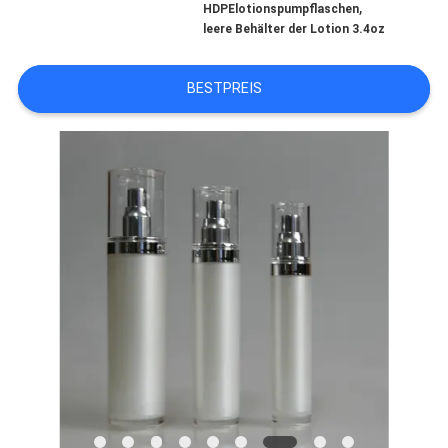
,
HDPElotionspumpflaschen
leere Behälter der Lotion 3.4oz
TRETEN
SIE
BESTPREIS
MIT
UNS
IN
VERBINDUNG
FORDERN
SIE
EIN
ZITAT
SITEMAP