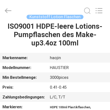
Shangyu
Haojin
Plastic
Co.,
Ltd..
Kunststoff Lotion Flaschen
All
Rights
ISO9001 HDPE-leere Lotions-
HAUS
Reserved.
Pumpflaschen des Make-
PRODUKTE
up3.4oz 100ml
ÜBER
Markenname:
haojin
UNS
Modellnummer:
HAUSTIER
Min Bestellmenge:
3000pices
FABRIK-
Preis:
0.41-0.45
AUSFLUG
Zahlungsbedingungen:
L/C, T/T
QUALITÄTSKONTROLLE
Markieren:
,
HDPE 100ml Plastikflaschen