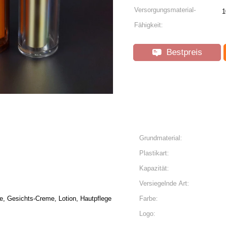
Versorgungsmaterial-
1
Fähigkeit:
Bestpreis
Grundmaterial:
Plastikart:
Kapazität:
Versiegelnde Art:
e, Gesichts-Creme, Lotion, Hautpflege
Farbe:
Logo: