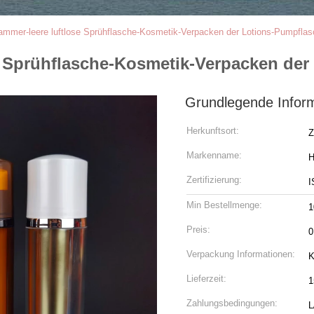
ammer-leere luftlose Sprühflasche-Kosmetik-Verpacken der Lotions-Pumpfla
e Sprühflasche-Kosmetik-Verpacken der
Grundlegende Infor
Herkunftsort:
Z
Markenname:
H
Zertifizierung:
I
Min Bestellmenge:
1
Preis:
0
Verpackung Informationen:
K
Lieferzeit:
1
Zahlungsbedingungen:
L