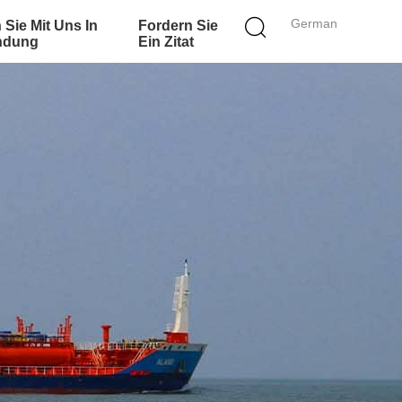
German
 Sie Mit Uns In
Fordern Sie
ndung
Ein Zitat