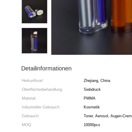
Detailinformationen
Herkunftsort:
Zhejiang, China
Oberflächenbehandlung:
Siebdruck
Material:
PMMA
Industrieller Gebrauch:
Kosmetik
Gebrauch:
Toner, Aerosol, Augen-Crem
MOQ:
10000pcs