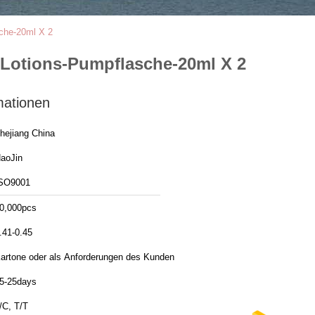
sche-20ml X 2
 Lotions-Pumpflasche-20ml X 2
mationen
hejiang China
aoJin
SO9001
0,000pcs
.41-0.45
artone oder als Anforderungen des Kunden
5-25days
/C, T/T