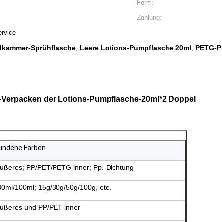
Form:
Zahlung:
rvice
elkammer-Sprühflasche
Leere Lotions-Pumpflasche 20ml
PETG-Pl
,
,
-Verpacken der Lotions-Pumpflasche-20ml*2 Doppel
undene Farben
äußeres; PP/PET/PETG inner; Pp.-Dichtung
0ml/100ml; 15g/30g/50g/100g, etc.
äußeres und PP/PET inner