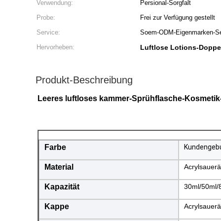
Verwendung:
Persional-Sorgfalt
Probe:
Frei zur Verfügung gestellt
Service:
Soem-ODM-Eigenmarken-Se
Hervorheben:
Luftlose Lotions-Dopp
Produkt-Beschreibung
Leeres luftloses kammer-Sprühflasche-Kosmetik
Farbe
Kundengeb
Material
Acrylsauer
Kapazität
30ml/50ml/8
Kappe
Acrylsauer