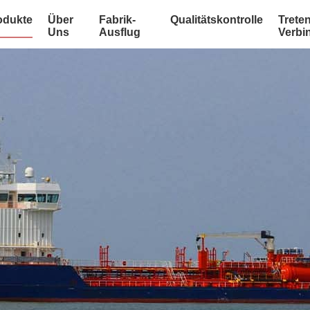
odukte
Über
Fabrik-
Qualitätskontrolle
Treten
Uns
Ausflug
Verbi