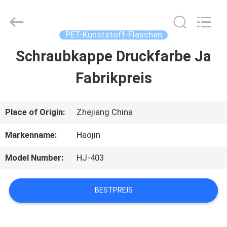
Shaoxing
Shangyu
Haojin
Plastic
PET-Kunststoff-Flaschen
Co.,
Ltd..
Schraubkappe Druckfarbe Ja
HAUS
All
Rights
Reserved.
Fabrikpreis
PRODUKTE
Place of Origin:
Zhejiang China
ÜBER
Markenname:
Haojin
UNS
Model Number:
HJ-403
FABRIK-
BESTPREIS
AUSFLUG