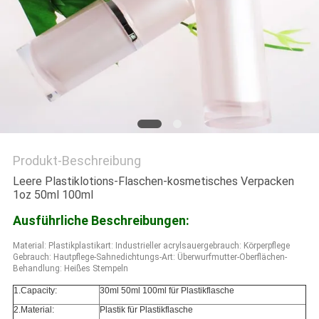
PRIVACY
POLICY
Produkt-Beschreibung
Leere Plastiklotions-Flaschen-kosmetisches Verpacken
1oz 50ml 100ml
Ausführliche Beschreibungen:
Material:
Plastik
plastikart:
Industrieller acrylsauergebrauch:
Körperpflege
Gebrauch:
Hautpflege-Sahne
dichtungs-Art:
Überwurfmutter-
Oberflächen-
Behandlung:
Heißes Stempeln
1.Capacity:
30ml 50ml 100ml für Plastikflasche
2.Material:
Plastik für Plastikflasche