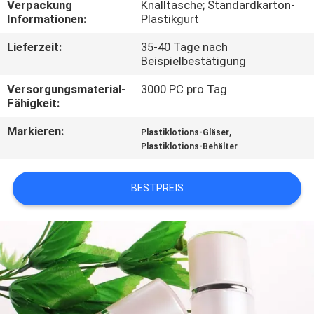
Verpackung
Knalltasche; Standardkarton-
Informationen:
Plastikgurt
TRETEN
Lieferzeit:
35-40 Tage nach
SIE
Beispielbestätigung
MIT
Versorgungsmaterial-
3000 PC pro Tag
UNS
Fähigkeit:
IN
Markieren:
,
Plastiklotions-Gläser
VERBINDUNG
Plastiklotions-Behälter
BESTPREIS
FORDERN
SIE
EIN
ZITAT
SITEMAP