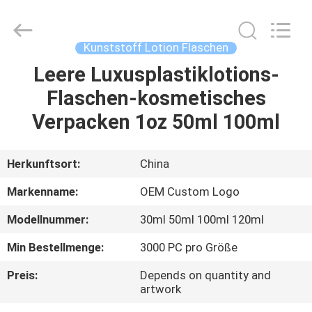
Shangyu
Haojin
Plastic
Co.,
Ltd..
Kunststoff Lotion Flaschen
All
Rights
Leere Luxusplastiklotions-
HAUS
Reserved.
Flaschen-kosmetisches
PRODUKTE
Verpacken 1oz 50ml 100ml
ÜBER
Herkunftsort:
China
UNS
Markenname:
OEM Custom Logo
Modellnummer:
30ml 50ml 100ml 120ml
FABRIK-
Min Bestellmenge:
3000 PC pro Größe
AUSFLUG
Preis:
Depends on quantity and
artwork
QUALITÄTSKONTROLLE