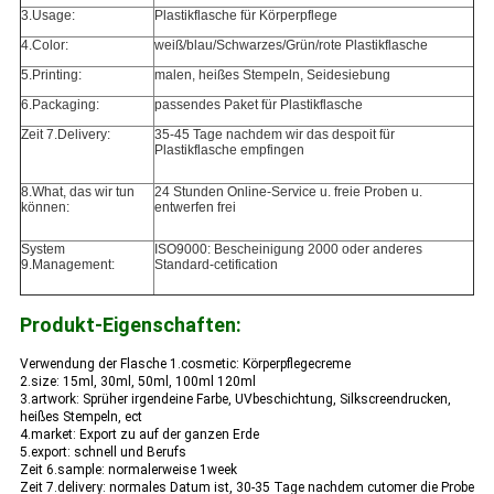
3.Usage:
Plastikflasche für Körperpflege
4.Color:
weiß/blau/Schwarzes/Grün/rote Plastikflasche
5.Printing:
malen, heißes Stempeln, Seidesiebung
6.Packaging:
passendes Paket für Plastikflasche
Zeit 7.Delivery:
35-45 Tage nachdem wir das despoit für
Plastikflasche empfingen
8.What, das wir tun
24 Stunden Online-Service u. freie Proben u.
können:
entwerfen frei
System
ISO9000: Bescheinigung 2000 oder anderes
9.Management:
Standard-cetification
Produkt-Eigenschaften:
Verwendung der Flasche 1.cosmetic: Körperpflegecreme
2.size: 15ml, 30ml, 50ml, 100ml 120ml
3.artwork: Sprüher irgendeine Farbe, UVbeschichtung, Silkscreendrucken,
heißes Stempeln, ect
4.market: Export zu auf der ganzen Erde
5.export: schnell und Berufs
Zeit 6.sample: normalerweise 1week
Zeit 7.delivery: normales Datum ist, 30-35 Tage nachdem cutomer die Probe