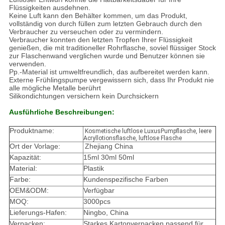
Flüssigkeiten ausdehnen.
Keine Luft kann den Behälter kommen, um das Produkt,
vollständig von durch füllen zum letzten Gebrauch durch den
Verbraucher zu verseuchen oder zu vermindern.
Verbraucher konnten den letzten Tropfen Ihrer Flüssigkeit
genießen, die mit traditioneller Rohrflasche, soviel flüssiger Stock
zur Flaschenwand verglichen wurde und Benutzer können sie
verwenden.
Pp.-Material ist umweltfreundlich, das aufbereitet werden kann.
Externe Frühlingspumpe vergewissern sich, dass Ihr Produkt nie
alle mögliche Metalle berührt
Silikondichtungen versichern kein Durchsickern
Ausführliche Beschreibungen:
Produktname:
Kosmetische luftlose LuxusPumpflasche, leere
Acryllotionsflasche, luftlose Flasche
Ort der Vorlage:
Zhejiang China
Kapazität:
15ml 30ml 50ml
Material:
Plastik
Farbe:
Kundenspezifische Farben
OEM&ODM:
Verfügbar
MOQ:
3000pcs
Lieferungs-Hafen:
Ningbo, China
Verpacken:
Starkes Kartonverpacken passend für