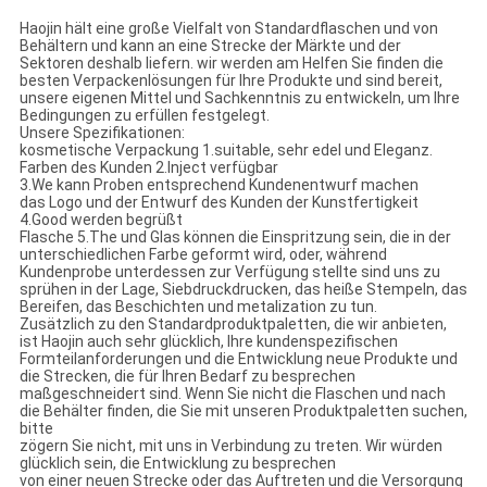
Haojin hält eine große Vielfalt von Standardflaschen und von
Behältern und kann an eine Strecke der Märkte und der
Sektoren deshalb liefern. wir werden am Helfen Sie finden die
besten Verpackenlösungen für Ihre Produkte und sind bereit,
unsere eigenen Mittel und Sachkenntnis zu entwickeln, um Ihre
Bedingungen zu erfüllen festgelegt.
Unsere Spezifikationen:
kosmetische Verpackung 1.suitable, sehr edel und Eleganz.
Farben des Kunden 2.Inject verfügbar
3.We kann Proben entsprechend Kundenentwurf machen
das Logo und der Entwurf des Kunden der Kunstfertigkeit
4.Good werden begrüßt
Flasche 5.The und Glas können die Einspritzung sein, die in der
unterschiedlichen Farbe geformt wird, oder, während
Kundenprobe unterdessen zur Verfügung stellte sind uns zu
sprühen in der Lage, Siebdruckdrucken, das heiße Stempeln, das
Bereifen, das Beschichten und metalization zu tun.
Zusätzlich zu den Standardproduktpaletten, die wir anbieten,
ist Haojin auch sehr glücklich, Ihre kundenspezifischen
Formteilanforderungen und die Entwicklung neue Produkte und
die Strecken, die für Ihren Bedarf zu besprechen
maßgeschneidert sind. Wenn Sie nicht die Flaschen und nach
die Behälter finden, die Sie mit unseren Produktpaletten suchen,
bitte
zögern Sie nicht, mit uns in Verbindung zu treten. Wir würden
glücklich sein, die Entwicklung zu besprechen
von einer neuen Strecke oder das Auftreten und die Versorgung