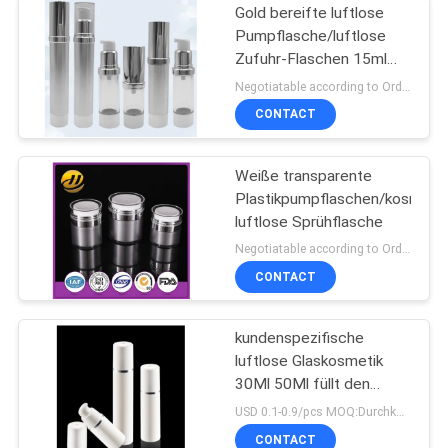
Gold bereifte luftlose
Pumpflasche/luftlose
Zufuhr-Flaschen 15ml
100ml
Negotiatable according to Order Quantity and printing Requirements MOQ:3000pcs pro Größe
CONTACT
Weiße transparente
Plastikpumpflaschen/kosmeti
luftlose Sprühflasche
Negotiatable according to Order Quantity and printing Requirements MOQ:5000pcs pro Größe
CONTACT
kundenspezifische
luftlose Glaskosmetik
30Ml 50Ml füllt den
bestätigten Pumpen-
USD 0.1-0.9/pcs MOQ:Durchkontaktierung
Sprüher ISO90001 ab
CONTACT