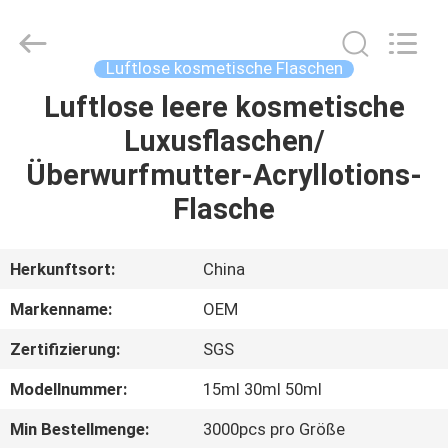
Shangyu
Haojin
Plastic
Co.,
Ltd..
Luftlose kosmetische Flaschen
All
Rights
Luftlose leere kosmetische
HAUS
Reserved.
Luxusflaschen/
PRODUKTE
Überwurfmutter-Acryllotions-
Flasche
ÜBER
UNS
Herkunftsort:
China
Markenname:
OEM
FABRIK-
Zertifizierung:
SGS
AUSFLUG
Modellnummer:
15ml 30ml 50ml
QUALITÄTSKONTROLLE
Min Bestellmenge:
3000pcs pro Größe