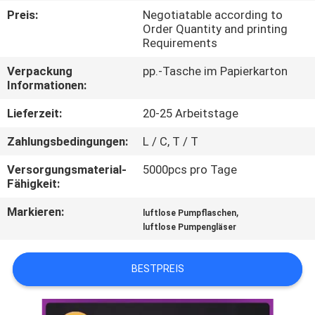
Preis:
Negotiatable according to
TRETEN
Order Quantity and printing
Requirements
SIE
Verpackung
pp.-Tasche im Papierkarton
MIT
Informationen:
UNS
Lieferzeit:
20-25 Arbeitstage
IN
Zahlungsbedingungen:
L / C, T / T
VERBINDUNG
Versorgungsmaterial-
5000pcs pro Tage
Fähigkeit:
FORDERN
Markieren:
,
luftlose Pumpflaschen
SIE
luftlose Pumpengläser
EIN
ZITAT
BESTPREIS
SITEMAP