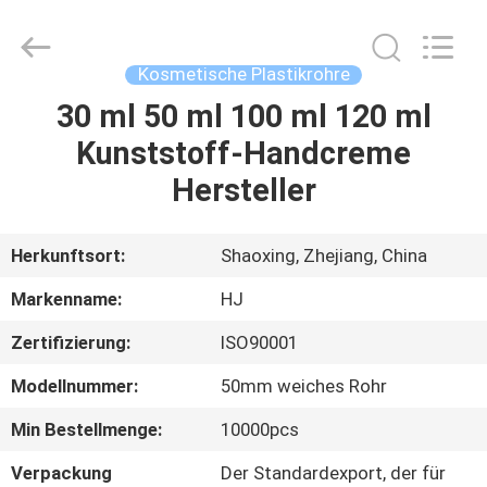
Shangyu
Haojin
Plastic
Co.,
Ltd..
Kosmetische Plastikrohre
All
Rights
30 ml 50 ml 100 ml 120 ml
HAUS
Reserved.
Kunststoff-Handcreme
PRODUKTE
Hersteller
ÜBER
Herkunftsort:
Shaoxing, Zhejiang, China
UNS
Markenname:
HJ
Zertifizierung:
ISO90001
FABRIK-
Modellnummer:
50mm weiches Rohr
AUSFLUG
Min Bestellmenge:
10000pcs
QUALITÄTSKONTROLLE
Verpackung
Der Standardexport, der für