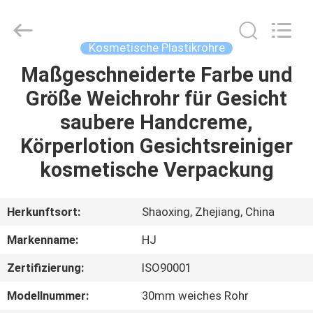
Shangyu
Haojin
Plastic
Co.,
Ltd..
Kosmetische Plastikrohre
All
Rights
Maßgeschneiderte Farbe und
HAUS
Reserved.
Größe Weichrohr für Gesicht
PRODUKTE
saubere Handcreme,
Körperlotion Gesichtsreiniger
ÜBER
kosmetische Verpackung
UNS
Herkunftsort:
Shaoxing, Zhejiang, China
FABRIK-
Markenname:
HJ
AUSFLUG
Zertifizierung:
ISO90001
QUALITÄTSKONTROLLE
Modellnummer:
30mm weiches Rohr