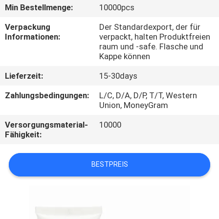
Min Bestellmenge:
10000pcs
TRETEN
Verpackung
Der Standardexport, der für
SIE
Informationen:
verpackt, halten Produktfreien
raum und -safe. Flasche und
MIT
Kappe können
UNS
Lieferzeit:
15-30days
IN
Zahlungsbedingungen:
L/C, D/A, D/P, T/T, Western
VERBINDUNG
Union, MoneyGram
Versorgungsmaterial-
10000
FORDERN
Fähigkeit:
SIE
BESTPREIS
EIN
ZITAT
SITEMAP