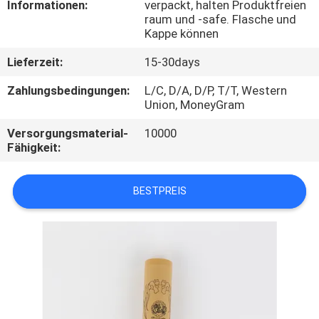
Informationen:
verpackt, halten Produktfreien
raum und -safe. Flasche und
TRETEN
Kappe können
SIE
Lieferzeit:
15-30days
MIT
Zahlungsbedingungen:
L/C, D/A, D/P, T/T, Western
UNS
Union, MoneyGram
IN
Versorgungsmaterial-
10000
Fähigkeit:
VERBINDUNG
BESTPREIS
FORDERN
SIE
EIN
ZITAT
SITEMAP