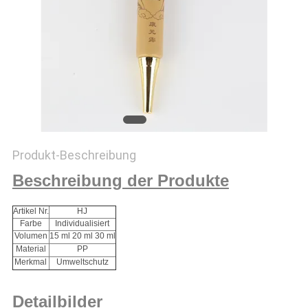
PRIVACY
POLICY
Produkt-Beschreibung
Beschreibung der Produkte
Artikel Nr.
HJ
Farbe
Individualisiert
Volumen
15 ml 20 ml 30 ml
Material
PP
Merkmal
Umweltschutz
Detailbilder