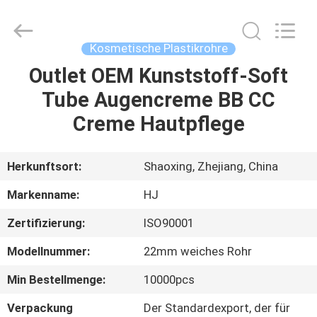
Shangyu
Haojin
Plastic
Co.,
Ltd..
Kosmetische Plastikrohre
All
Rights
Outlet OEM Kunststoff-Soft
HAUS
Reserved.
Tube Augencreme BB CC
PRODUKTE
Creme Hautpflege
ÜBER
Herkunftsort:
Shaoxing, Zhejiang, China
UNS
Markenname:
HJ
Zertifizierung:
ISO90001
FABRIK-
Modellnummer:
22mm weiches Rohr
AUSFLUG
Min Bestellmenge:
10000pcs
QUALITÄTSKONTROLLE
Verpackung
Der Standardexport, der für