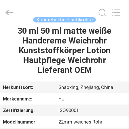
Shangyu
Haojin
Plastic
Co.,
Ltd..
Kosmetische Plastikrohre
All
Rights
30 ml 50 ml matte weiße
HAUS
Reserved.
Handcreme Weichrohr
PRODUKTE
Kunststoffkörper Lotion
Hautpflege Weichrohr
ÜBER
Lieferant OEM
UNS
Herkunftsort:
Shaoxing, Zhejiang, China
FABRIK-
Markenname:
HJ
AUSFLUG
Zertifizierung:
ISO90001
QUALITÄTSKONTROLLE
Modellnummer:
22mm weiches Rohr