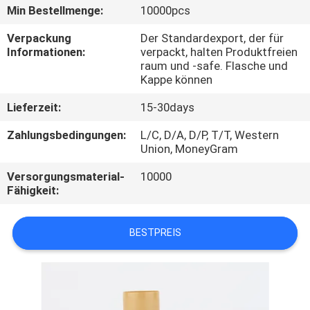
Min Bestellmenge:
10000pcs
TRETEN
Verpackung
Der Standardexport, der für
SIE
Informationen:
verpackt, halten Produktfreien
raum und -safe. Flasche und
MIT
Kappe können
UNS
Lieferzeit:
15-30days
IN
Zahlungsbedingungen:
L/C, D/A, D/P, T/T, Western
VERBINDUNG
Union, MoneyGram
Versorgungsmaterial-
10000
FORDERN
Fähigkeit:
SIE
BESTPREIS
EIN
ZITAT
SITEMAP