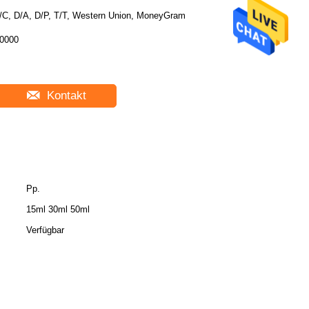
/C, D/A, D/P, T/T, Western Union, MoneyGram
0000
Kontakt
Pp.
15ml 30ml 50ml
Verfügbar