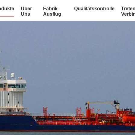
odukte
Über
Fabrik-
Qualitätskontrolle
Treten
Uns
Ausflug
Verbi