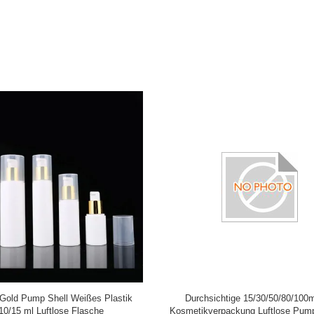
ifte luftlose Pumpflasche/luftlose
Weiße transparente
fuhr-Flaschen 15ml 100ml
Plastikpumpflaschen/kosmetische 