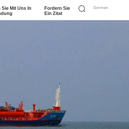
German
 Sie Mit Uns In
Fordern Sie
ndung
Ein Zitat