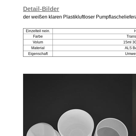
Detail-Bilder
der weißen klaren Plastikluftloser Pumpflaschelie
Einzelteil nein.
Farbe
Trans
Volum
15ml 3
Material
ALS 
Eigenschaft
Umwel