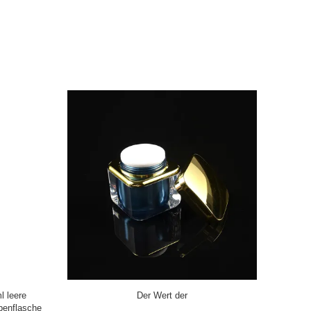
Schöne grüne/braune Acryl 15/30/50 ml
luftlose
Luftlose Pumpflasche