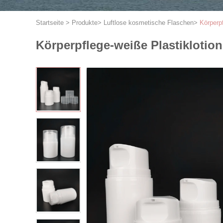
Startseite
>
Produkte
>
Luftlose kosmetische Flaschen
>
Körperp
Körperpflege-weiße Plastiklotio