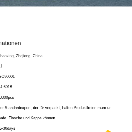
mationen
haoxing, Zhejiang, China
J
SO90001
J-601B
0000pcs
er Standardexport, der für verpackt, halten Produktfreien raum und
safe. Flasche und Kappe können
5-30days