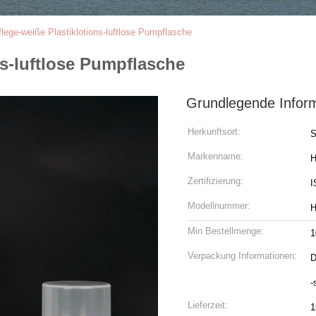
flege-weiße Plastiklotions-luftlose Pumpflasche
ns-luftlose Pumpflasche
Grundlegende Infor
Herkunftsort:
S
Markenname:
H
Zertifizierung:
I
Modellnummer:
H
Min Bestellmenge:
1
Verpackung Informationen:
D
-
Lieferzeit:
1