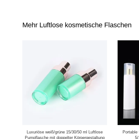
Mehr Luftlose kosmetische Flaschen
kundenspezifische luftlose Glaskosmetik 30Ml
Gold bere
50Ml füllt den bestätigten Pumpen-Sprüher
Zu