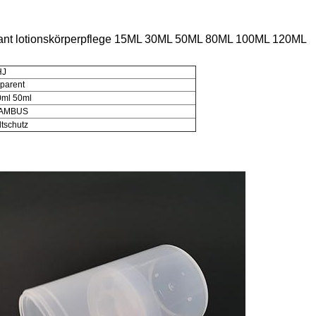
ferant lotionskörperpflege 15ML 30ML 50ML 80ML 100ML 120ML
HJ
parent
0ml 50ml
BAMBUS
tschutz