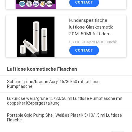
CONTACT
kundenspezifische
luftlose Glaskosmetik
30Ml 50Ml füllt den
bestätigten Pumpen-
USD 0.1-0.9/pcs MOQ:Durchkontaktierung
Sprüher ISO90001 ab
CONTACT
Luftlose kosmetische Flaschen
Schöne grüne/braune Acryl 15/30/50 ml Luftlose
Pumpflasche
Luxuriöse weiß/grüne 15/30/50 ml Luftlose Pumpflasche mit
doppelter Körpergestaltung
Portable Gold Pump Shell Weißes Plastik 5/10/15 ml Luftlose
Flasche