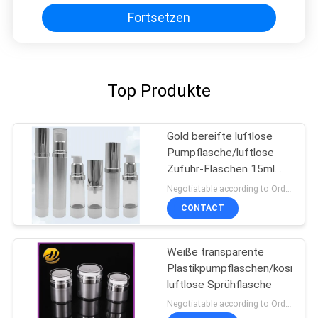
Fortsetzen
Top Produkte
Gold bereifte luftlose
Pumpflasche/luftlose
Zufuhr-Flaschen 15ml
100ml
Negotiatable according to Order Quantity and printing Requirements MOQ:3000pcs pro Größe
CONTACT
Weiße transparente
Plastikpumpflaschen/kosmeti
luftlose Sprühflasche
Negotiatable according to Order Quantity and printing Requirements MOQ:5000pcs pro Größe