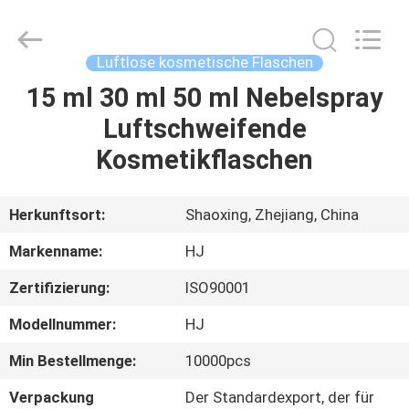
Shangyu
Haojin
Plastic
Co.,
Ltd..
Luftlose kosmetische Flaschen
All
Rights
15 ml 30 ml 50 ml Nebelspray
HAUS
Reserved.
Luftschweifende
PRODUKTE
Kosmetikflaschen
ÜBER
Herkunftsort:
Shaoxing, Zhejiang, China
UNS
Markenname:
HJ
Zertifizierung:
ISO90001
FABRIK-
Modellnummer:
HJ
AUSFLUG
Min Bestellmenge:
10000pcs
QUALITÄTSKONTROLLE
Verpackung
Der Standardexport, der für