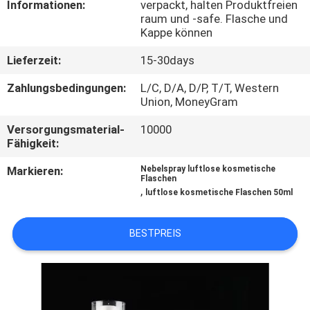
Informationen:
verpackt, halten Produktfreien
raum und -safe. Flasche und
TRETEN
Kappe können
SIE
Lieferzeit:
15-30days
MIT
Zahlungsbedingungen:
L/C, D/A, D/P, T/T, Western
UNS
Union, MoneyGram
IN
Versorgungsmaterial-
10000
Fähigkeit:
VERBINDUNG
Markieren:
Nebelspray luftlose kosmetische
Flaschen
FORDERN
,
luftlose kosmetische Flaschen 50ml
SIE
BESTPREIS
EIN
ZITAT
SITEMAP