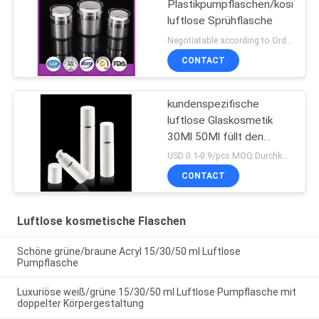
Plastikpumpflaschen/kosmeti
luftlose Sprühflasche
Negotiatable according to Order Quantity and printing Requirements MOQ:5000pcs pro Größe
CONTACT
kundenspezifische
luftlose Glaskosmetik
30Ml 50Ml füllt den
bestätigten Pumpen-
USD 0.1-0.9/pcs MOQ:Durchkontaktierung
Sprüher ISO90001 ab
CONTACT
Luftlose kosmetische Flaschen
Schöne grüne/braune Acryl 15/30/50 ml Luftlose
Pumpflasche
Luxuriöse weiß/grüne 15/30/50 ml Luftlose Pumpflasche mit
doppelter Körpergestaltung