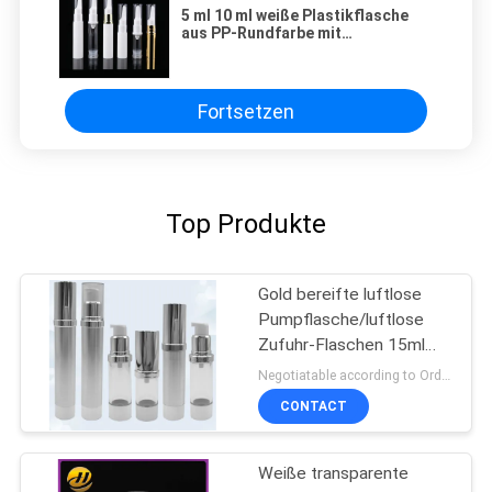
5 ml 10 ml weiße Plastikflasche
aus PP-Rundfarbe mit
Augenschutzcreme
Fortsetzen
Top Produkte
Gold bereifte luftlose
Pumpflasche/luftlose
Zufuhr-Flaschen 15ml
100ml
Negotiatable according to Order Quantity and printing Requirements MOQ:3000pcs pro Größe
CONTACT
Weiße transparente