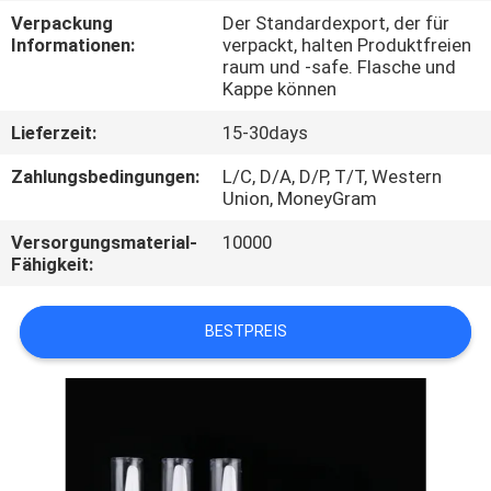
Verpackung
Der Standardexport, der für
TRETEN
Informationen:
verpackt, halten Produktfreien
raum und -safe. Flasche und
SIE
Kappe können
MIT
Lieferzeit:
15-30days
UNS
Zahlungsbedingungen:
L/C, D/A, D/P, T/T, Western
IN
Union, MoneyGram
VERBINDUNG
Versorgungsmaterial-
10000
Fähigkeit:
FORDERN
BESTPREIS
SIE
EIN
ZITAT
SITEMAP