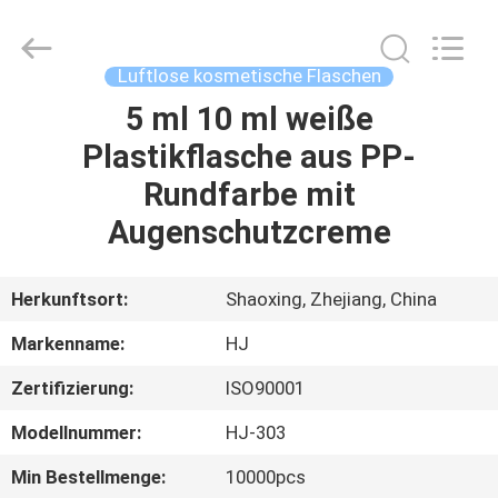
Shangyu
Haojin
Plastic
Co.,
Ltd..
Luftlose kosmetische Flaschen
All
Rights
5 ml 10 ml weiße
HAUS
Reserved.
Plastikflasche aus PP-
PRODUKTE
Rundfarbe mit
Augenschutzcreme
ÜBER
UNS
Herkunftsort:
Shaoxing, Zhejiang, China
Markenname:
HJ
FABRIK-
Zertifizierung:
ISO90001
AUSFLUG
Modellnummer:
HJ-303
QUALITÄTSKONTROLLE
Min Bestellmenge:
10000pcs