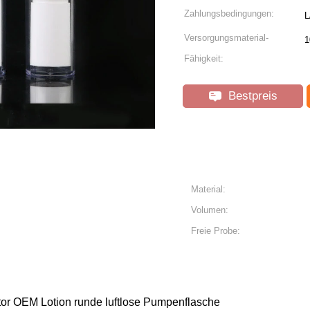
Zahlungsbedingungen:
L
Versorgungsmaterial-
1
Fähigkeit:
Bestpreis
Material:
Volumen:
Freie Probe:
or OEM Lotion runde luftlose Pumpenflasche