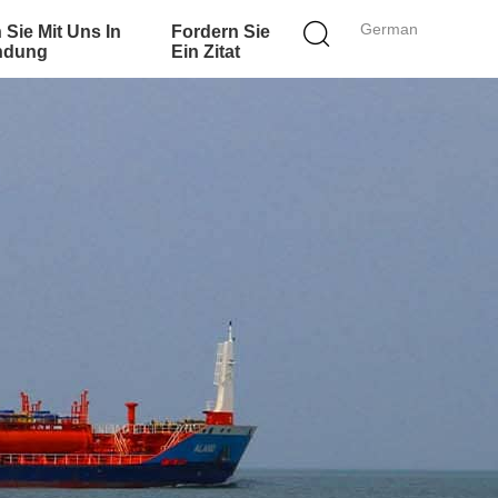
German
 Sie Mit Uns In
Fordern Sie
ndung
Ein Zitat