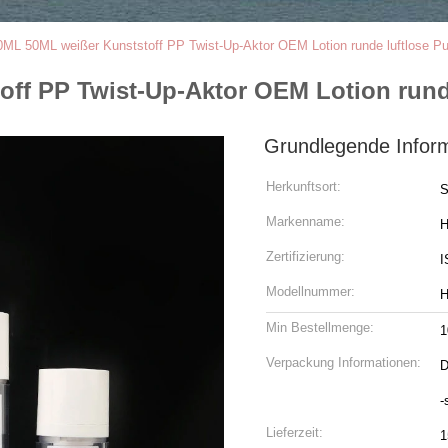
ML 50ML weißer Kunststoff PP Twist-Up-Aktor OEM Lotion runde luftlose P
ff PP Twist-Up-Aktor OEM Lotion rund
Grundlegende Infor
Herkunftsort:
S
Markenname:
H
Zertifizierung:
I
Modellnummer:
H
Min Bestellmenge:
1
Verpackung Informationen:
D
-
Lieferzeit:
1