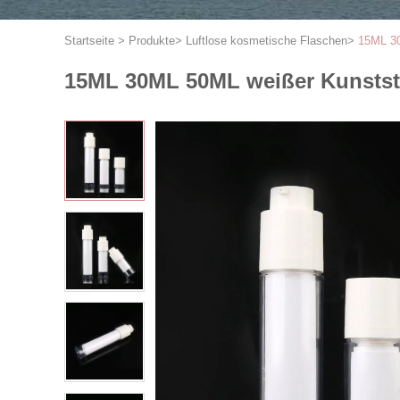
Startseite
>
Produkte
>
Luftlose kosmetische Flaschen
>
15ML 30
15ML 30ML 50ML weißer Kunststo