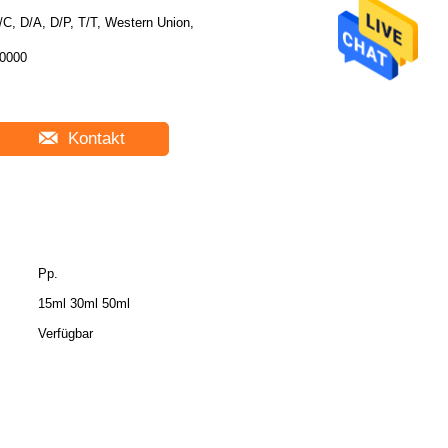
/C, D/A, D/P, T/T, Western Union,
0000
Kontakt
Pp.
15ml 30ml 50ml
Verfügbar