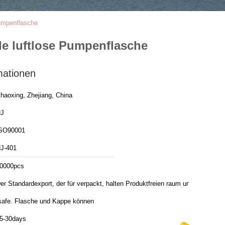
umpenflasche
e luftlose Pumpenflasche
mationen
haoxing, Zhejiang, China
J
SO90001
J-401
0000pcs
er Standardexport, der für verpackt, halten Produktfreien raum und
safe. Flasche und Kappe können
5-30days