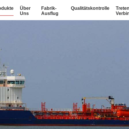
odukte
Über
Fabrik-
Qualitätskontrolle
Treten
Uns
Ausflug
Verbi