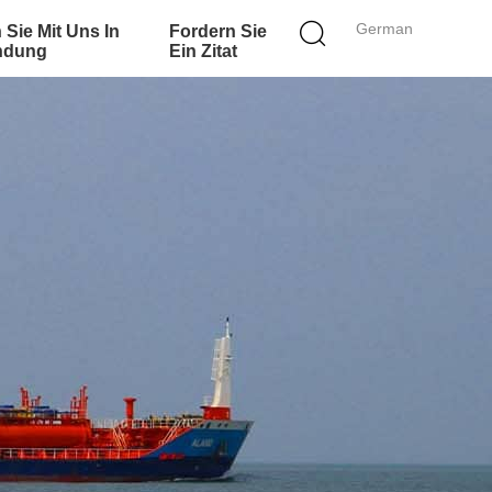
German
 Sie Mit Uns In
Fordern Sie
ndung
Ein Zitat