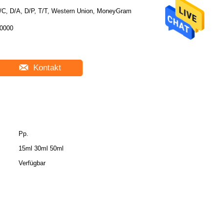
/C, D/A, D/P, T/T, Western Union, MoneyGram
0000
Kontakt
Pp.
15ml 30ml 50ml
Verfügbar