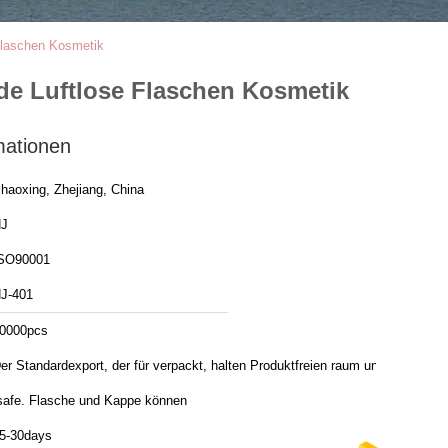
laschen Kosmetik
e Luftlose Flaschen Kosmetik
mationen
haoxing, Zhejiang, China
J
SO90001
J-401
0000pcs
er Standardexport, der für verpackt, halten Produktfreien raum und
safe. Flasche und Kappe können
5-30days