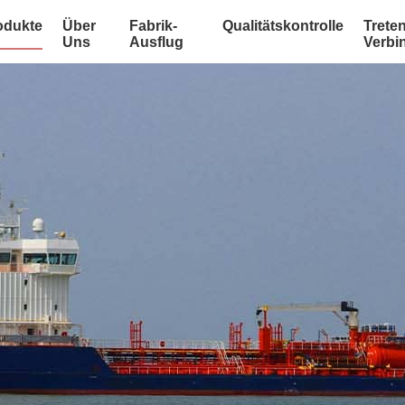
odukte
Über
Fabrik-
Qualitätskontrolle
Treten
Uns
Ausflug
Verbi