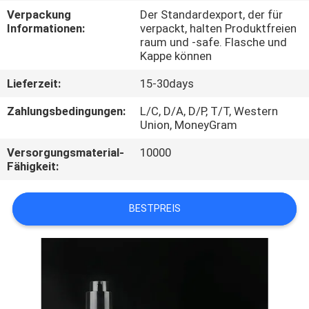
Verpackung
Der Standardexport, der für
TRETEN
Informationen:
verpackt, halten Produktfreien
raum und -safe. Flasche und
SIE
Kappe können
MIT
Lieferzeit:
15-30days
UNS
Zahlungsbedingungen:
L/C, D/A, D/P, T/T, Western
IN
Union, MoneyGram
VERBINDUNG
Versorgungsmaterial-
10000
Fähigkeit:
FORDERN
BESTPREIS
SIE
EIN
ZITAT
SITEMAP