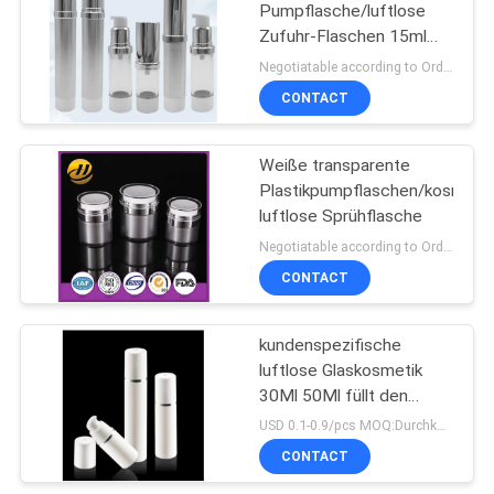
Pumpflasche/luftlose
Zufuhr-Flaschen 15ml
100ml
Negotiatable according to Order Quantity and printing Requirements MOQ:3000pcs pro Größe
CONTACT
Weiße transparente
Plastikpumpflaschen/kosmeti
luftlose Sprühflasche
Negotiatable according to Order Quantity and printing Requirements MOQ:5000pcs pro Größe
CONTACT
kundenspezifische
luftlose Glaskosmetik
30Ml 50Ml füllt den
bestätigten Pumpen-
USD 0.1-0.9/pcs MOQ:Durchkontaktierung
Sprüher ISO90001 ab
CONTACT