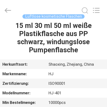
Shangyu
Haojin
Plastic
Co.,
Ltd..
Luftlose kosmetische Flaschen
All
Rights
15 ml 30 ml 50 ml weiße
HAUS
Reserved.
Plastikflasche aus PP
PRODUKTE
schwarz, windungslose
Pumpenflasche
ÜBER
UNS
Herkunftsort:
Shaoxing, Zhejiang, China
Markenname:
HJ
FABRIK-
Zertifizierung:
ISO90001
AUSFLUG
Modellnummer:
HJ-401
QUALITÄTSKONTROLLE
Min Bestellmenge:
10000pcs