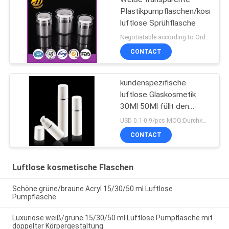
Plastikpumpflaschen/kosmeti
luftlose Sprühflasche
Negotiatable according to Order Quantity and printing Requirements MOQ:5000pcs pro Größe
CONTACT
kundenspezifische
luftlose Glaskosmetik
30Ml 50Ml füllt den
bestätigten Pumpen-
USD 0.1-0.9/pcs MOQ:Durchkontaktierung
Sprüher ISO90001 ab
CONTACT
Luftlose kosmetische Flaschen
Schöne grüne/braune Acryl 15/30/50 ml Luftlose
Pumpflasche
Luxuriöse weiß/grüne 15/30/50 ml Luftlose Pumpflasche mit
doppelter Körpergestaltung