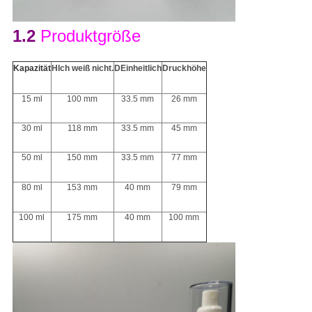
1.2
Produktgröße
Kapazität
H
Ich weiß nicht.
D
Einheitlich
Druckhöhe
15 ml
100 mm
33.5 mm
26 mm
30 ml
118 mm
33.5 mm
45 mm
50 ml
150 mm
33.5 mm
77 mm
80 ml
153 mm
40 mm
79 mm
100 ml
175 mm
40 mm
100 mm