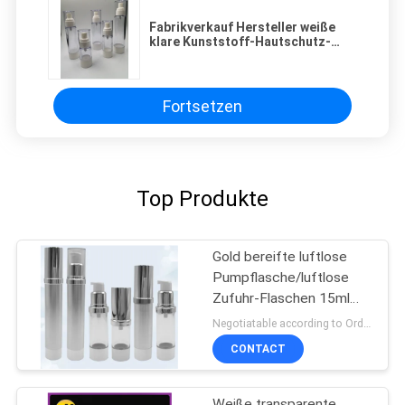
Fabrikverkauf Hersteller weiße
klare Kunststoff-Hautschutz-
Sprayflasche 15ml 30ml 50ml 80ml
100ml
Fortsetzen
Top Produkte
Gold bereifte luftlose
Pumpflasche/luftlose
Zufuhr-Flaschen 15ml
100ml
Negotiatable according to Order Quantity and printing Requirements MOQ:3000pcs pro Größe
CONTACT
Weiße transparente