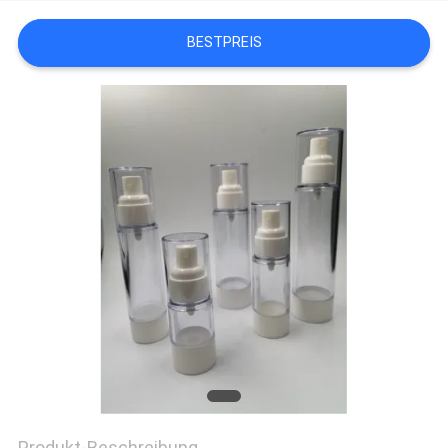
TRETEN
BESTPREIS
SIE
MIT
UNS
IN
VERBINDUNG
FORDERN
SIE
EIN
ZITAT
SITEMAP
Produkt-Beschreibung