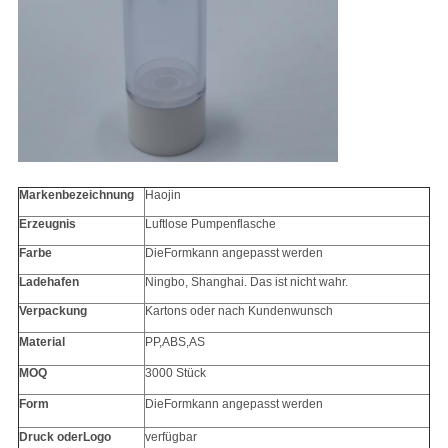
Markenbezeichnung
Haojin
Erzeugnis
Luftlose Pumpenflasche
Farbe
Die
Form
kann angepasst werden
Ladehafen
Ningbo, Shanghai. Das ist nicht wahr.
Verpackung
Kartons oder nach Kundenwunsch
Material
PP
,ABS,AS
MOQ
3000 Stück
Form
Die
Form
kann angepasst werden
Druck oder
Logo
verfügbar