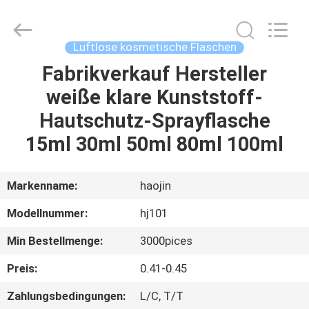
Shangyu
Haojin
Plastic
Co.,
Ltd..
Luftlose kosmetische Flaschen
All
Rights
Fabrikverkauf Hersteller
HAUS
Reserved.
weiße klare Kunststoff-
PRODUKTE
Hautschutz-Sprayflasche
15ml 30ml 50ml 80ml 100ml
ÜBER
UNS
Markenname:
haojin
Modellnummer:
hj101
FABRIK-
Min Bestellmenge:
3000pices
AUSFLUG
Preis:
0.41-0.45
QUALITÄTSKONTROLLE
Zahlungsbedingungen:
L/C, T/T