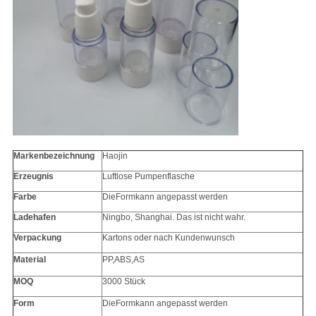
Markenbezeichnung
Haojin
Erzeugnis
Luftlose Pumpenflasche
Farbe
Die
Form
kann angepasst werden
Ladehafen
Ningbo, Shanghai. Das ist nicht wahr.
Verpackung
Kartons oder nach Kundenwunsch
Material
PP
,ABS,AS
MOQ
3000 Stück
Form
Die
Form
kann angepasst werden