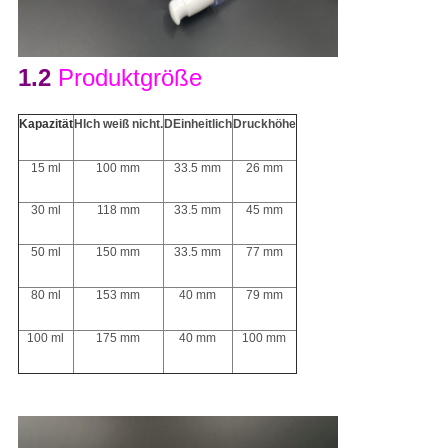
1.2
Produktgröße
Kapazität
H
Ich weiß nicht.
D
Einheitlich
Druckhöhe
15 ml
100 mm
33.5 mm
26 mm
30 ml
118 mm
33.5 mm
45 mm
50 ml
150 mm
33.5 mm
77 mm
80 ml
153 mm
40 mm
79 mm
100 ml
175 mm
40 mm
100 mm