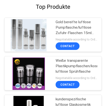
Top Produkte
Gold bereifte luftlose
Pumpflasche/luftlose
Zufuhr-Flaschen 15ml
100ml
Negotiatable according to Order Quantity and printing Requirements MOQ:3000pcs pro Größe
CONTACT
Weiße transparente
Plastikpumpflaschen/kosmeti
luftlose Sprühflasche
Negotiatable according to Order Quantity and printing Requirements MOQ:5000pcs pro Größe
CONTACT
kundenspezifische
luftlose Glaskosmetik