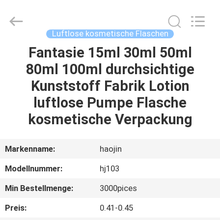
Shangyu
Haojin
Plastic
Co.,
Ltd..
Luftlose kosmetische Flaschen
All
Rights
Fantasie 15ml 30ml 50ml
HAUS
Reserved.
80ml 100ml durchsichtige
PRODUKTE
Kunststoff Fabrik Lotion
luftlose Pumpe Flasche
ÜBER
kosmetische Verpackung
UNS
Markenname:
haojin
FABRIK-
Modellnummer:
hj103
AUSFLUG
Min Bestellmenge:
3000pices
QUALITÄTSKONTROLLE
Preis:
0.41-0.45