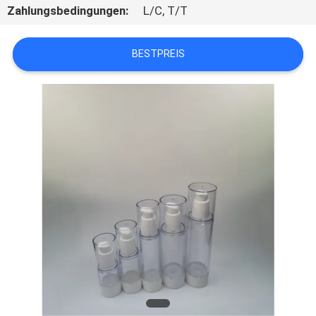
Zahlungsbedingungen:
L/C, T/T
TRETEN
SIE
BESTPREIS
MIT
UNS
IN
VERBINDUNG
FORDERN
SIE
EIN
ZITAT
SITEMAP