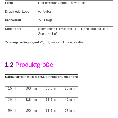
Form
Die
Form
kann angepasst werden
Druck oder
Logo
verfügbar
Probenzeit
7-10 Tage
Schifffahrt
Seeverkehr, Luftverkehr, Haustür zu Haustür über
See oder Luft
Zahlungsbedingungen
L/C, T/T, Western Union, PayPal
1.2
Produktgröße
Kapazität
H
Ich weiß nicht.
D
Einheitlich
Druckhöhe
15 ml
100 mm
33.5 mm
26 mm
30 ml
118 mm
33.5 mm
45 mm
50 ml
150 mm
33.5 mm
77 mm