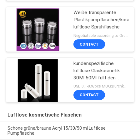
Weiße transparente
Plastikpumpflaschen/kosmeti
luftlose Sprühflasche
Negotiatable according to Order Quantity and printing Requirements MOQ:5000pcs pro Größe
CONTACT
kundenspezifische
luftlose Glaskosmetik
30Ml 50Ml füllt den
bestätigten Pumpen-
USD 0.1-0.9/pcs MOQ:Durchkontaktierung
Sprüher ISO90001 ab
CONTACT
Luftlose kosmetische Flaschen
Schöne grüne/braune Acryl 15/30/50 ml Luftlose
Pumpflasche