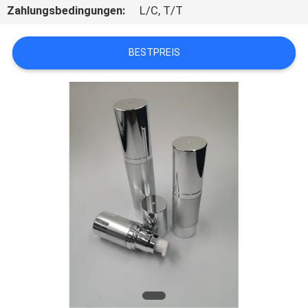
Zahlungsbedingungen:
L/C, T/T
TRETEN
SIE
BESTPREIS
MIT
UNS
IN
VERBINDUNG
FORDERN
SIE
EIN
ZITAT
SITEMAP