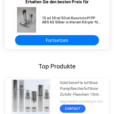
Erhalten Sie den besten Preis für
15 ml 30 ml 50 ml Kunststoff PP
ABS AS Silber in klarem Körper für
die Körperpflege Creme runde
luftlose Pumpenflasche Kosmetik
Fortsetzen
Top Produkte
Gold bereifte luftlose
Pumpflasche/luftlose
Zufuhr-Flaschen 15ml
100ml
Negotiatable according to Order Quantity and printing Requirements MOQ:3000pcs pro Größe
CONTACT