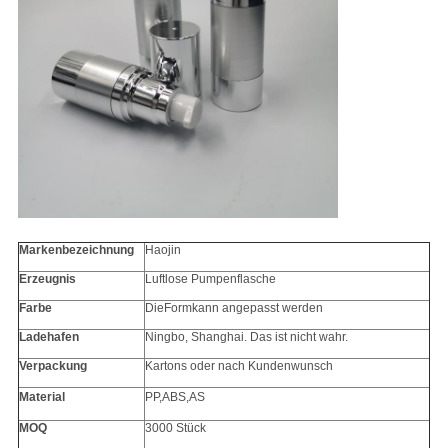
Markenbezeichnung
Haojin
Erzeugnis
Luftlose Pumpenflasche
Farbe
Die
Form
kann angepasst werden
Ladehafen
Ningbo, Shanghai. Das ist nicht wahr.
Verpackung
Kartons oder nach Kundenwunsch
Material
PP
,ABS,AS
MOQ
3000 Stück