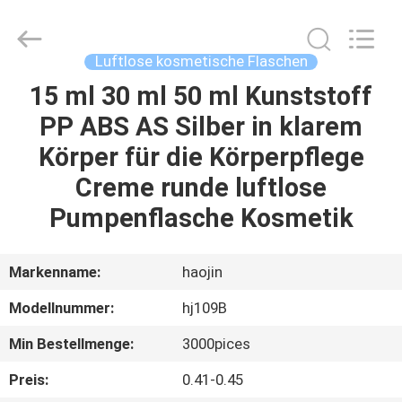
Shangyu
Haojin
Plastic
Co.,
Ltd..
Luftlose kosmetische Flaschen
All
Rights
15 ml 30 ml 50 ml Kunststoff
HAUS
Reserved.
PP ABS AS Silber in klarem
PRODUKTE
Körper für die Körperpflege
Creme runde luftlose
ÜBER
Pumpenflasche Kosmetik
UNS
Markenname:
haojin
FABRIK-
Modellnummer:
hj109B
AUSFLUG
Min Bestellmenge:
3000pices
QUALITÄTSKONTROLLE
Preis:
0.41-0.45