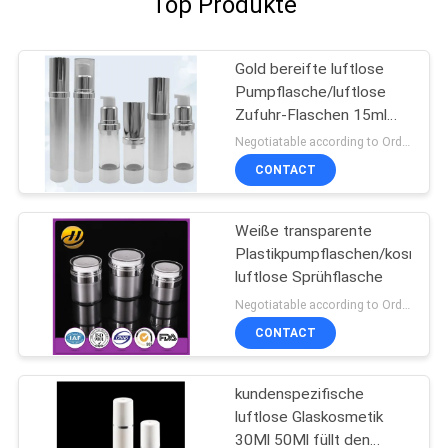
Top Produkte
Gold bereifte luftlose
Pumpflasche/luftlose
Zufuhr-Flaschen 15ml
100ml
Negotiatable according to Order Quantity and printing Requirements MOQ:3000pcs pro Größe
CONTACT
Weiße transparente
Plastikpumpflaschen/kosmeti
luftlose Sprühflasche
Negotiatable according to Order Quantity and printing Requirements MOQ:5000pcs pro Größe
CONTACT
kundenspezifische
luftlose Glaskosmetik
30Ml 50Ml füllt den