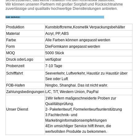
Wir können unseren Partnern mit großer Sorgfalt und Rücksichtnahme
zuverlässige und qualitativ hochwertige Dienstleistungen anbieten.
Produktion
Kunststoffcreme
,
Kosmetik
Verpackungsbehälter
Material
Acryl, PP, ABS
Farbe
Alle Farben können angepasst werden
Form
Die
Form
kann angepasst werden
MOQ
5000 Stück
Druck oder
Logo
verfügbar
Probenzeit
7-10 Tage
Schifffahrt
Seeverkehr, Luftverkehr, Haustür zu Haustür über
See oder Luft
FOB-Hafen
Ningbo, Shanghai. Das ist nicht wahr.
Zahlungsbedingungen
L/C, T/T, Western Union, PayPal
1Wir liefern maßgeschneiderte Proben zur
Qualitätsprüfung.
Unser Dienst
2- Paketentwurf, Formelentwurfsunterstützung
3.Fachtechnik- und
Marketinginformationsempfehlungen
4Ein umsichtiger Service hilft Ihnen, die
wertvollsten Produkte zu bekommen.