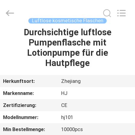
Shangyu
Haojin
Plastic
Co.,
Ltd..
Luftlose kosmetische Flaschen
All
Rights
Durchsichtige luftlose
HAUS
Reserved.
Pumpenflasche mit
PRODUKTE
Lotionpumpe für die
Hautpflege
ÜBER
UNS
Herkunftsort:
Zhejiang
Markenname:
HJ
FABRIK-
Zertifizierung:
CE
AUSFLUG
Modellnummer:
hj101
QUALITÄTSKONTROLLE
Min Bestellmenge:
10000pcs