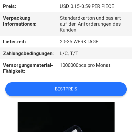
Preis:
USD 0.15-0.59 PER PIECE
TRETEN
Verpackung
Standardkarton und basiert
SIE
Informationen:
auf den Anforderungen des
Kunden
MIT
UNS
Lieferzeit:
20-35 WERKTAGE
IN
Zahlungsbedingungen:
L/C, T/T
VERBINDUNG
Versorgungsmaterial-
1000000pcs pro Monat
Fähigkeit:
FORDERN
BESTPREIS
SIE
EIN
ZITAT
SITEMAP