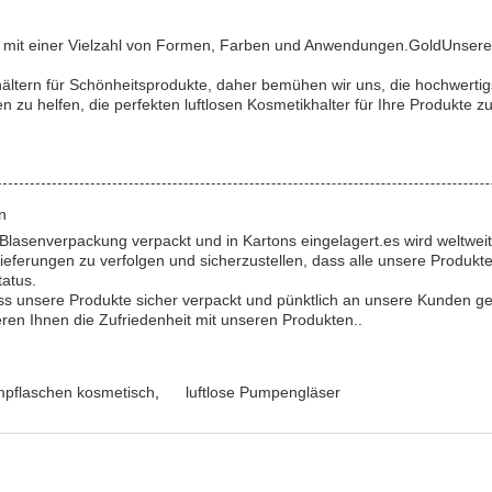
en mit einer Vielzahl von Formen, Farben und Anwendungen.GoldUnser
ältern für Schönheitsprodukte, daher bemühen wir uns, die hochwertig
n zu helfen, die perfekten luftlosen Kosmetikhalter für Ihre Produkte zu
n
 Blasenverpackung verpackt und in Kartons eingelagert.es wird weltweit
ferungen zu verfolgen und sicherzustellen, dass alle unsere Produkte r
tatus.
s unsere Produkte sicher verpackt und pünktlich an unsere Kunden gel
eren Ihnen die Zufriedenheit mit unseren Produkten..
umpflaschen kosmetisch
,
luftlose Pumpengläser