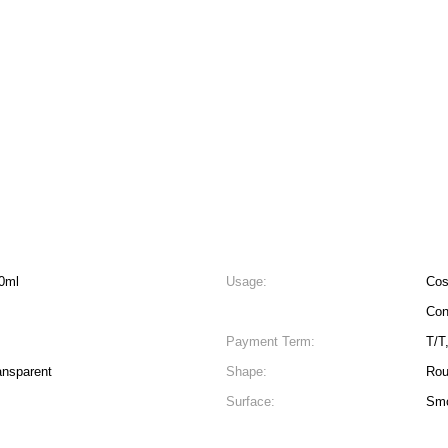
00ml
Usage:
Cos
Con
Payment Term:
T/T
ansparent
Shape:
Rou
Surface:
Smo