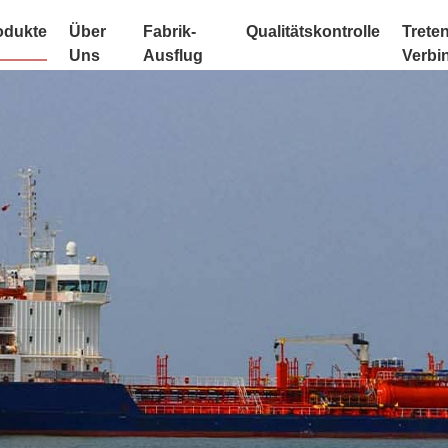
odukte
Über
Fabrik-
Qualitätskontrolle
Treten
Uns
Ausflug
Verbi