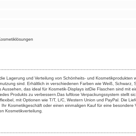
 Kosmetiklösungen
ür die Lagerung und Verteilung von Schönheits- und Kosmetikprodukte
chmutzung sind. Erhältlich in verschiedenen Farben wie Weiß, Schwarz,
 Aussehen, das ideal für Kosmetik-Displays istDie Flaschen sind mit ei
edes Produkts zu verbessern.Das luftlose Verpackungssystem stellt sic
flexibel, mit Optionen wie T/T, L/C, Western Union und PayPal. Die Lie
r Ihr Kosmetikgeschäft oder einen einmaligen Kauf für eine besondere 
sen Kosmetikverteilung.