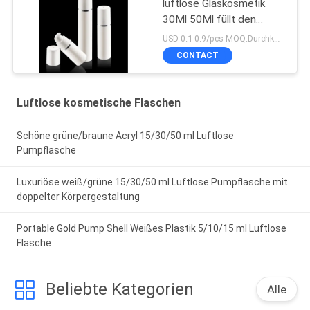
luftlose Glaskosmetik
30Ml 50Ml füllt den
bestätigten Pumpen-
USD 0.1-0.9/pcs MOQ:Durchkontaktierung
Sprüher ISO90001 ab
CONTACT
Luftlose kosmetische Flaschen
Schöne grüne/braune Acryl 15/30/50 ml Luftlose
Pumpflasche
Luxuriöse weiß/grüne 15/30/50 ml Luftlose Pumpflasche mit
doppelter Körpergestaltung
Portable Gold Pump Shell Weißes Plastik 5/10/15 ml Luftlose
Flasche
Beliebte Kategorien
Alle