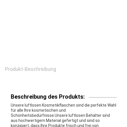
QUALITÄTSKONTROLLE
TRETEN
SIE
MIT
UNS
Produkt-Beschreibung
IN
VERBINDUNG
Beschreibung des Produkts:
Unsere luftlosen Kosmetikflaschen sind die perfekte Wahl
für alle Ihre kosmetischen und
FORDERN
Schönheitsbedürfnisse.Unsere luftlosen Behälter sind
aus hochwertigem Material gefertigt und sind so
SIE
konzipiert, dass Ihre Produkte frisch und frei von