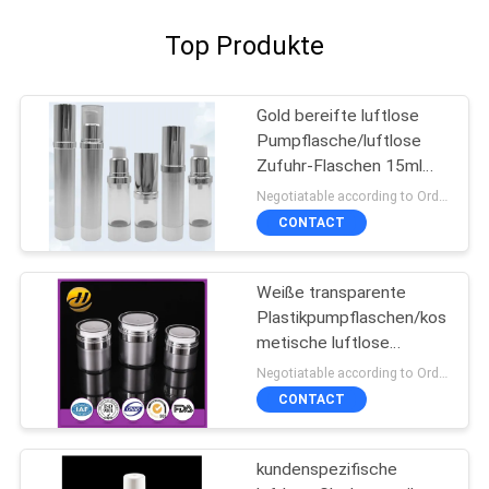
Top Produkte
Gold bereifte luftlose
Pumpflasche/luftlose
Zufuhr-Flaschen 15ml
100ml
Negotiatable according to Order Quantity and printing Requirements MOQ:3000pcs pro Größe
CONTACT
Weiße transparente
Plastikpumpflaschen/kos
metische luftlose
Sprühflasche
Negotiatable according to Order Quantity and printing Requirements MOQ:5000pcs pro Größe
CONTACT
kundenspezifische