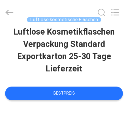
Shaoxing
Shangyu
Haojin
Plastic
Luftlose kosmetische Flaschen
Co.,
Ltd..
Luftlose Kosmetikflaschen
HAUS
All
Rights
Reserved.
Verpackung Standard
PRODUKTE
Exportkarton 25-30 Tage
Lieferzeit
ÜBER
UNS
BESTPREIS
FABRIK-
AUSFLUG