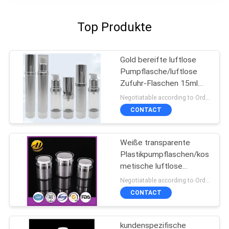
Top Produkte
Gold bereifte luftlose
Pumpflasche/luftlose
Zufuhr-Flaschen 15ml
100ml
Negotiatable according to Order Quantity and printing Requirements MOQ:3000pcs pro Größe
CONTACT
Weiße transparente
Plastikpumpflaschen/kos
metische luftlose
Sprühflasche
Negotiatable according to Order Quantity and printing Requirements MOQ:5000pcs pro Größe
CONTACT
kundenspezifische