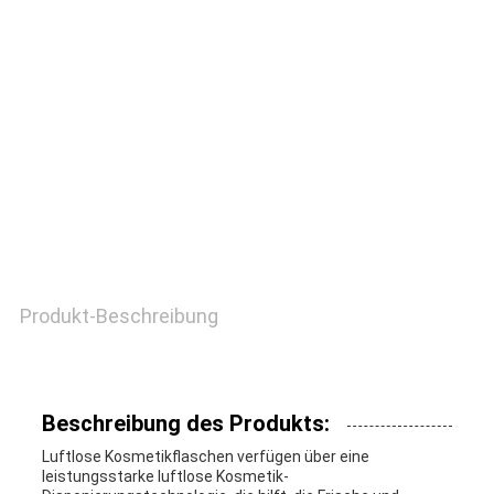
QUALITÄTSKONTROLLE
TRETEN
SIE
MIT
UNS
IN
Produkt-Beschreibung
VERBINDUNG
Beschreibung des Produkts:
FORDERN
Luftlose Kosmetikflaschen verfügen über eine
leistungsstarke luftlose Kosmetik-
SIE