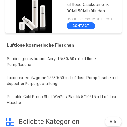
luftlose Glaskosmetik
30Ml 50Ml füllt den
bestätigten Pumpen-
USD 0.1-0.9/pcs MOQ:Durchkontaktierung
Sprüher ISO90001 ab
CONTACT
Luftlose kosmetische Flaschen
Schöne grüne/braune Acryl 15/30/50 ml Luftlose
Pumpflasche
Luxuriöse weiß/grüne 15/30/50 ml Luftlose Pumpflasche mit
doppelter Körpergestaltung
Portable Gold Pump Shell Weißes Plastik 5/10/15 ml Luftlose
Flasche
Beliebte Kategorien
Alle