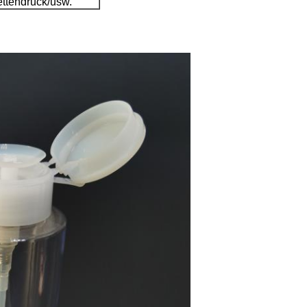
ttendruck/usw.