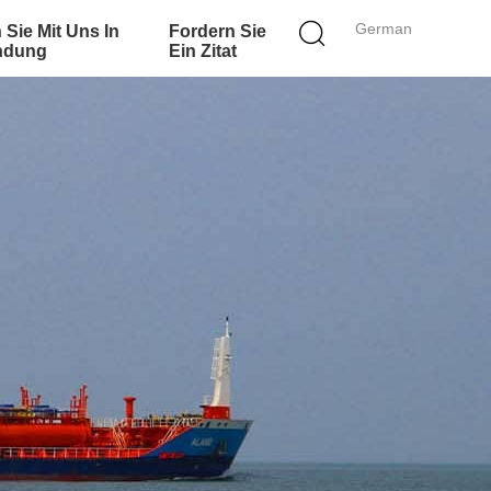
German
 Sie Mit Uns In
Fordern Sie
ndung
Ein Zitat