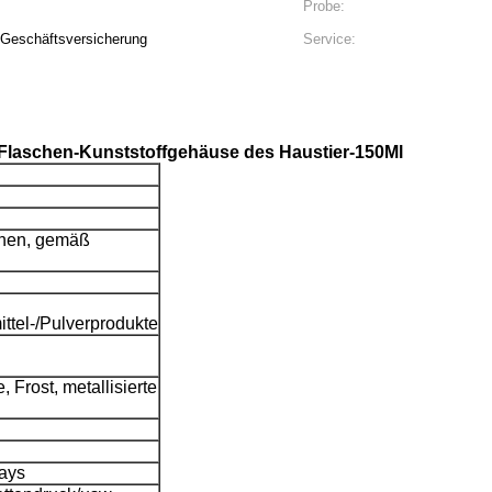
Probe:
 Geschäftsversicherung
Service:
-Flaschen-Kunststoffgehäuse des Haustier-150Ml
chen, gemäß
tel-/Pulverprodukte
 Frost, metallisierte
ays