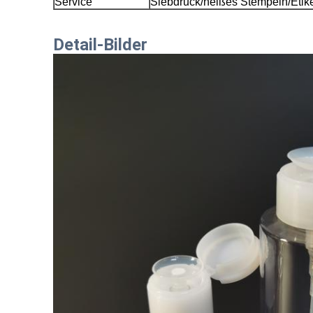
Service
Siebdruck/heißes Stempeln/Etike
Detail-Bilder