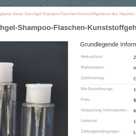
ragbares klares Duschgel-Shampoo-Flaschen-Kunststoffgehäuse des Haustier
uschgel-Shampoo-Flaschen-Kunststoffge
Grundlegende Infor
Herkunftsort:
Z
Markenname:
H
Zertifizierung:
Min Bestellmenge:
1
Preis:
$
Verpackung Informationen:
K
Lieferzeit:
1
Zahlungsbedingungen:
L