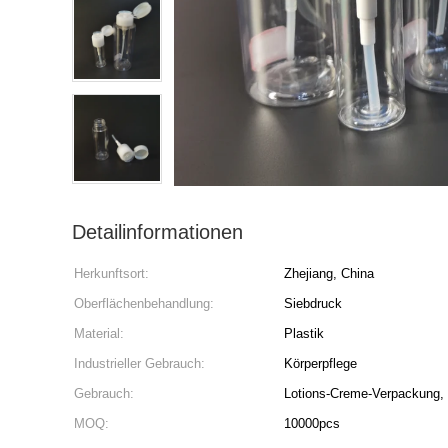
Detailinformationen
Herkunftsort:
Zhejiang, China
Oberflächenbehandlung:
Siebdruck
Material:
Plastik
Industrieller Gebrauch:
Körperpflege
Gebrauch:
Lotions-Creme-Verpackung
MOQ:
10000pcs