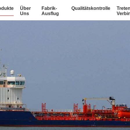
odukte
Über
Fabrik-
Qualitätskontrolle
Treten
Uns
Ausflug
Verbi