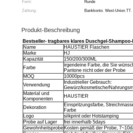
Form:
Runde
Zahlung:
Bankkonto. West-Union.TT.
Produkt-Beschreibung
Bestseller- tragbares klares Duschgel-Shampoo
Name
HAUSTIER Flaschen
Marke
HJ
Kapazität
150/200/300ML
irgendeine Farbe, die Sie wüns
Farbe
Pantone nicht oder der Probe
MOQ
10000pcs
Industrieller Gebrauch:
Verwendung
Gewürz/kosmetische/Nahrungsmit
Material und
HAUSTIER
Komponenten
Einspritzungsfarbe, Streichmasse,
Dekoration
Farbe
Logo
silkprint oder Hotstamping
Probe auf Lager
frei innerhalb 5days
Gewohnheitsprobe
Kosten gemäß der Probe, 7~10d