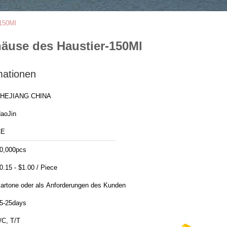
-150Ml
häuse des Haustier-150Ml
mationen
HEJIANG CHINA
aoJin
CE
0,000pcs
0.15 - $1.00 / Piece
artone oder als Anforderungen des Kunden
5-25days
/C, T/T