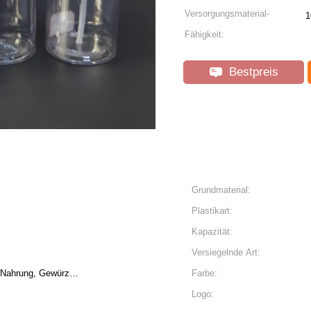
Versorgungsmaterial-
1
Fähigkeit:
Bestpreis
Grundmaterial:
Plastikart:
Kapazität:
Versiegelnde Art:
, Nahrung, Gewürz…
Farbe:
Logo: