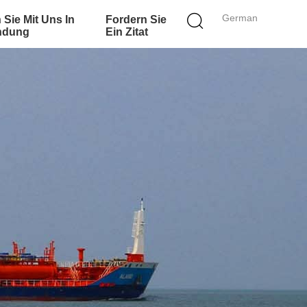
German
 Sie Mit Uns In
Fordern Sie
ndung
Ein Zitat