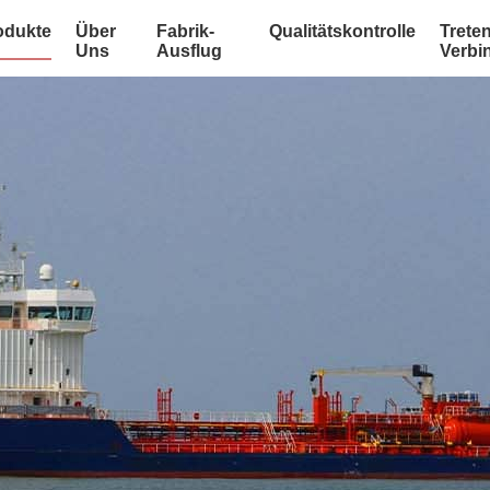
odukte
Über
Fabrik-
Qualitätskontrolle
Treten
Uns
Ausflug
Verbi