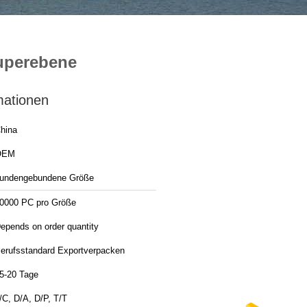
uperebene
mationen
hina
OEM
undengebundene Größe
0000 PC pro Größe
epends on order quantity
erufsstandard Exportverpacken
5-20 Tage
/C, D/A, D/P, T/T