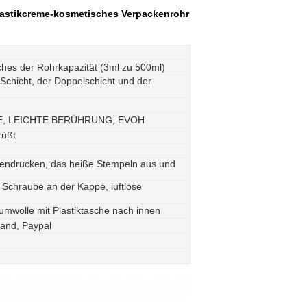
Plastikcreme-kosmetisches Verpackenrohr
iches der Rohrkapazität (3ml zu 500ml)
chicht, der Doppelschicht und der
PE, LEICHTE BERÜHRUNG, EVOH
rüßt
reendrucken, das heiße Stempeln aus und
 Schraube an der Kappe, luftlose
umwolle mit Plastiktasche nach innen
band, Paypal