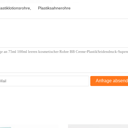
lastiklotionsrohre
,
Plastiksahnerohre
Anfrage absen