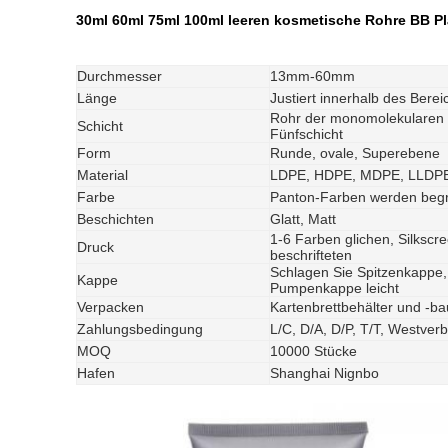
30ml 60ml 75ml 100ml leeren kosmetische Rohre BB 
Durchmesser
13mm-60mm
Länge
Justiert innerhalb des Bere
Rohr der monomolekularen S
Schicht
Fünfschicht
Form
Runde, ovale, Superebene
Material
LDPE, HDPE, MDPE, LLD
Farbe
Panton-Farben werden beg
Beschichten
Glatt, Matt
1-6 Farben glichen, Silksc
Druck
beschrifteten
Schlagen Sie Spitzenkappe,
Kappe
Pumpenkappe leicht
Verpacken
Kartenbrettbehälter und -ba
Zahlungsbedingung
L/C, D/A, D/P, T/T, Westver
MOQ
10000 Stücke
Hafen
Shanghai Nignbo