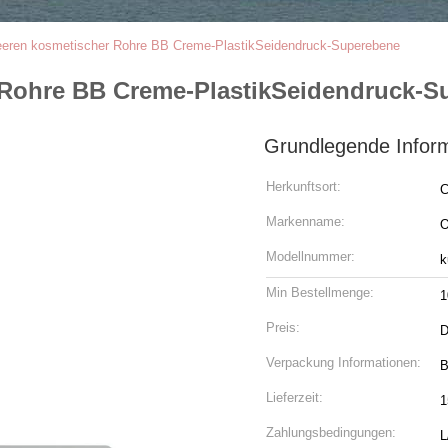
eeren kosmetischer Rohre BB Creme-PlastikSeidendruck-Superebene
 Rohre BB Creme-PlastikSeidendruck-S
Grundlegende Infor
Herkunftsort:
C
Markenname:
Modellnummer:
k
Min Bestellmenge:
1
Preis:
D
Verpackung Informationen:
B
Lieferzeit:
1
Zahlungsbedingungen:
L