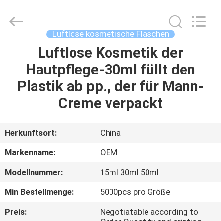
Shangyu
Haojin
Plastic
Co.,
Ltd..
Luftlose kosmetische Flaschen
All
Rights
Luftlose Kosmetik der
HAUS
Reserved.
Hautpflege-30ml füllt den
PRODUKTE
Plastik ab pp., der für Mann-
Creme verpackt
ÜBER
UNS
Herkunftsort:
China
Markenname:
OEM
FABRIK-
Modellnummer:
15ml 30ml 50ml
AUSFLUG
Min Bestellmenge:
5000pcs pro Größe
QUALITÄTSKONTROLLE
Preis:
Negotiatable according to