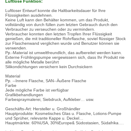
Luftlose Funktion:
Luftloser Entwurf konnte die Haltbarkeitsdauer für Ihre
Flüssigkeiten ausdehnen.
Keine Luft kann den Behälter kommen, um das Produkt,
vollständig von durch füllen zum letzten Gebrauch durch den
Verbraucher zu verseuchen oder zu vermindern.
Verbraucher konnten den letzten Tropfen Ihrer Flüssigkeit
genießen, die mit traditioneller Rohrflasche, soviel flüssiger Stock
zur Flaschenwand verglichen wurde und Benutzer können sie
verwenden.
Pp.-Material ist umweltfreundlich, das aufbereitet werden kann.
Externe Frühlingspumpe vergewissern sich, dass Ihr Produkt nie
alle mögliche Metalle berührt
Silikondichtungen versichern kein Durchsickern
Material
Pp. --Innere Flasche, SAN--Äußere Flasche
Farbe
Jede mögliche Farbe ist verfügbar
Grafikbehandlungen
Farbespraymalerei, Siebdruck, Aufkleber… usw.
Geschäfts-Art: Hersteller u. Großhändler
Hauptprodukte: Kosmetisches Glas u. Flasche, Lotions-Pumpe
und Sprüher, relevante Kappe u. Deckel…
Hauptmärkte: 60%USA, 30%Europe& Südostasien, Südafrika….