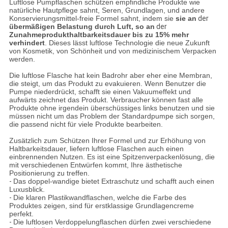
Luftlose Pumpflaschen schützen empfindliche Produkte wie
natürliche Hautpflege sahnt, Seren, Grundlagen, und andere
Konservierungsmittel-freie Formel sahnt, indem sie
sie an
der
übermäßigen Belastung durch Luft, so an
der
Zunahmeprodukthaltbarkeitsdauer bis zu 15% mehr
verhindert
. Dieses lässt luftlose Technologie die neue Zukunft
von Kosmetik, von Schönheit und von medizinischem Verpacken
werden.
Die luftlose Flasche hat kein Badrohr aber eher eine Membran,
die steigt, um das Produkt zu evakuieren. Wenn Benutzer die
Pumpe niederdrückt, schafft sie einen Vakuumeffekt und
aufwärts zeichnet das Produkt. Verbraucher können fast alle
Produkte ohne irgendein überschüssiges links benutzen und sie
müssen nicht um das Problem der Standardpumpe sich sorgen,
die passend nicht für viele Produkte bearbeiten.
Zusätzlich zum Schützen Ihrer Formel und zur Erhöhung von
Haltbarkeitsdauer, liefern luftlose Flaschen auch einen
einbrennenden Nutzen. Es ist eine Spitzenverpackenlösung, die
mit verschiedenen Entwürfen kommt, Ihre ästhetische
Positionierung zu treffen.
-
Das doppel-wandige bietet Extraschutz und schafft auch einen
Luxusblick.
-
Die klaren Plastikwandflaschen, welche die Farbe des
Produktes zeigen, sind für erstklassige Grundlagencreme
perfekt.
-
Die luftlosen Verdoppelungflaschen dürfen zwei verschiedene