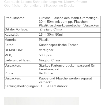
Gebrauch: Lotions-Sahnedichtungs-Art: Überwurfmutter-
Oberflächen-Behandlung: Silkscreening Drucken
Produktname:
Luftlose Flasche des Mann-Cremetiegel-
30ml 50ml mit dem pp.-Flaschen-
Plastikflaschen-kosmetischen Verpacken
Ort der Vorlage:
Zhejiang China
Kapazität:
15ml 30ml 50ml
Material:
Plastik
Farbe:
Kundenspezifische Farben
OEM&ODM:
Verfügbar
MOQ:
5000pcs
Lieferungs-Hafen:
Ningbo, China
Verpacken:
Starkes Kartonverpacken passend für
Ferntransport
Probe:
Verfügbar
Verpacken:
Kappe und Flasche werden separat
verpackt
Zahlungsbedingungen:
T/T; L/C am Anblick