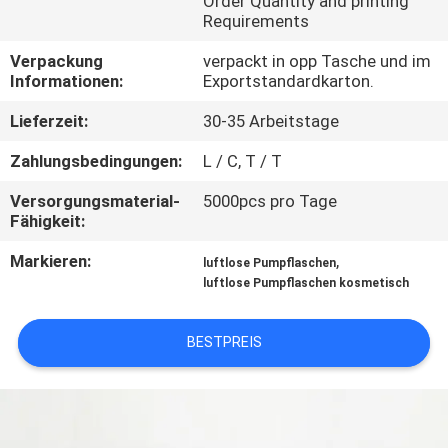
Order Quantity and printing
Requirements
TRETEN
Verpackung
verpackt in opp Tasche und im
SIE
Informationen:
Exportstandardkarton.
MIT
Lieferzeit:
30-35 Arbeitstage
UNS
Zahlungsbedingungen:
L / C, T / T
IN
Versorgungsmaterial-
5000pcs pro Tage
VERBINDUNG
Fähigkeit:
Markieren:
,
luftlose Pumpflaschen
FORDERN
luftlose Pumpflaschen kosmetisch
SIE
EIN
BESTPREIS
ZITAT
SITEMAP