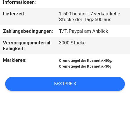
Informationen:
TRETEN
Lieferzeit:
1-500 bessert 7 verkäufliche
Stücke der Tag>500 aus
SIE
MIT
Zahlungsbedingungen:
T/T, Paypal am Anblick
UNS
Versorgungsmaterial-
3000 Stücke
Fähigkeit:
IN
Markieren:
,
VERBINDUNG
Cremetiegel der Kosmetik-50g
Cremetiegel der Kosmetik-30g
FORDERN
BESTPREIS
SIE
EIN
ZITAT
SITEMAP