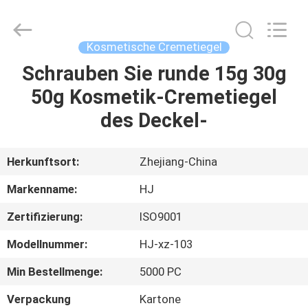
Shangyu
Haojin
Plastic
Co.,
Ltd..
Kosmetische Cremetiegel
All
Rights
Schrauben Sie runde 15g 30g
HAUS
Reserved.
50g Kosmetik-Cremetiegel
PRODUKTE
des Deckel-
ÜBER
Herkunftsort:
Zhejiang-China
UNS
Markenname:
HJ
Zertifizierung:
ISO9001
FABRIK-
Modellnummer:
HJ-xz-103
AUSFLUG
Min Bestellmenge:
5000 PC
QUALITÄTSKONTROLLE
Verpackung
Kartone