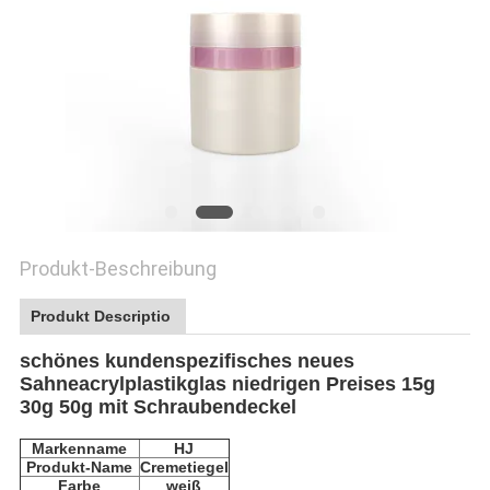
PRIVACY
POLICY
Produkt-Beschreibung
Produkt Descriptio
schönes kundenspezifisches neues
Sahneacrylplastikglas niedrigen Preises 15g
30g 50g mit Schraubendeckel
Markenname
HJ
Produkt-Name
Cremetiegel
Farbe
weiß