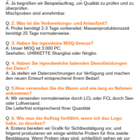
A: Ja begrüßen wir Beispielauftrag, um Qualität zu prüfen und zu
überprüfen.
Mischproben sind annehmbar.
Q:
2. Was ist die Vorbereitungs- und Anlaufzeit?
A: Probe benötigt 2-3 Tage vorbereitet; Massenproduktionszeit
benötigt 25 Tage normalerweise.
Q:
3. Haben Sie irgendeine MOQ-Grenze?
A: Unser MOQ ist 3.000 PC;
Seehafen: UHRKETTE Shanghai oder Ningbo.
Q:
4. Haben Sie irgendwelche ladenden Dienstleistungen
der Daten?
A: Ja stellen wir Datenzeichnungen zur Verfügung und machen
den neuen Entwurf entsprechend Ihrem Bedarf.
Q:
5.How versenden Sie die Waren und wie lang es Nehmen
ankommen?
A: Wir versenden normalerweise durch LCL oder FCL durch See-
oder Luftversand.
Die Lieferfrist entsprechend Ihrer Quantität
Q:
6. Wie man der Auftrag fortfährt, wenn ich das Logo
habe, zu drucken?
A: Erstens bereiten wir Grafik für Sichtbestätigung vor, und
folgend produzieren wir einige wirkliche Proben für Ihre zweite
Bestätigung. Wenn Proben okay sind, schließlich gehen wir zur