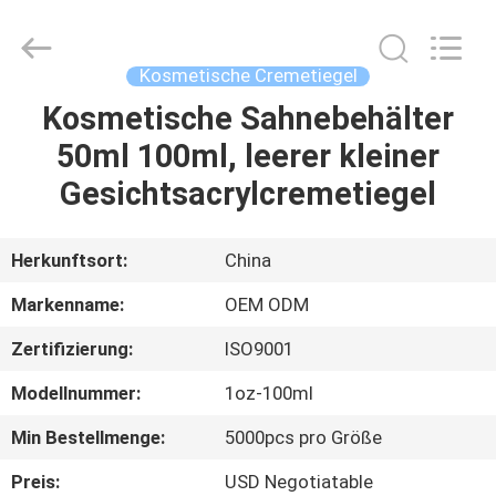
Shangyu
Haojin
Plastic
Co.,
Ltd..
Kosmetische Cremetiegel
All
Rights
Kosmetische Sahnebehälter
HAUS
Reserved.
50ml 100ml, leerer kleiner
PRODUKTE
Gesichtsacrylcremetiegel
ÜBER
Herkunftsort:
China
UNS
Markenname:
OEM ODM
Zertifizierung:
ISO9001
FABRIK-
Modellnummer:
1oz-100ml
AUSFLUG
Min Bestellmenge:
5000pcs pro Größe
QUALITÄTSKONTROLLE
Preis:
USD Negotiatable