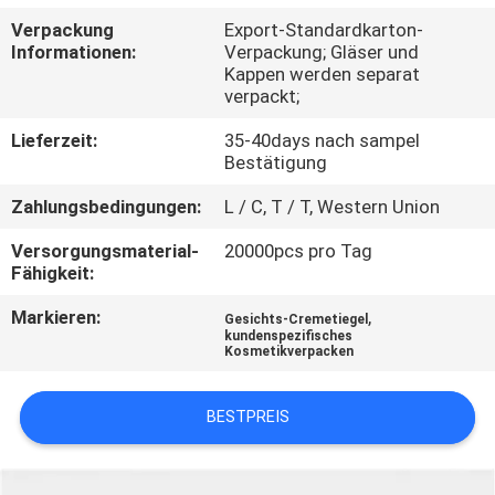
Verpackung
Export-Standardkarton-
TRETEN
Informationen:
Verpackung; Gläser und
Kappen werden separat
SIE
verpackt;
MIT
Lieferzeit:
35-40days nach sampel
UNS
Bestätigung
IN
Zahlungsbedingungen:
L / C, T / T, Western Union
VERBINDUNG
Versorgungsmaterial-
20000pcs pro Tag
Fähigkeit:
FORDERN
Markieren:
,
Gesichts-Cremetiegel
SIE
kundenspezifisches
Kosmetikverpacken
EIN
ZITAT
BESTPREIS
SITEMAP